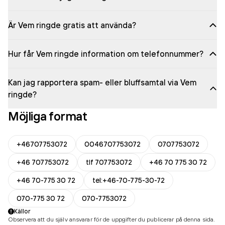
Är Vem ringde gratis att använda?
Hur får Vem ringde information om telefonnummer?
Kan jag rapportera spam- eller bluffsamtal via Vem
ringde?
Möjliga format
+46707753072
0046707753072
0707753072
+46 707753072
tlf 707753072
+46 70 775 30 72
+46 70-775 30 72
tel:+46-70-775-30-72
070-775 30 72
070-7753072
Källor
Observera att du själv ansvarar för de uppgifter du publicerar på denna sida.