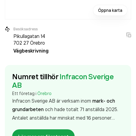
Öppna karta
Besöksadress
Pikullagatan 14
702 27
Örebro
Vägbeskrivning
Numret tillhör
Infracon Sverige
AB
Ett företag i
Örebro
Infracon Sverige AB är verksam inom
mark- och
grundarbeten
och hade totalt 71 anställda 2025.
Antalet anställda har minskat med 16 personer
sedan 2024 då det jobbade 87 personer på
företaget. Bolaget är ett aktiebolag som varit aktivt