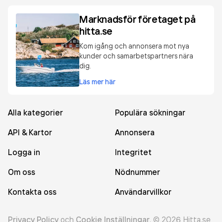
Marknadsför företaget på
hitta.se
Kom igång och annonsera mot nya
kunder och samarbetspartners nära
dig.
Läs mer här
Alla kategorier
Populära sökningar
API & Kartor
Annonsera
Logga in
Integritet
Om oss
Nödnummer
Kontakta oss
Användarvillkor
Privacy Policy
och
Cookie Inställningar
.
©
2026
Hitta.se