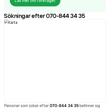
Läs mer om företaget
sedan 2015. Infracon Sverige AB
omsatte
385 557 000,00 kr
senaste räkenskapsåret (2025).
Sökningar efter 070-844 34 35
Personer som söker efter
070-844 34 35
befinner sig