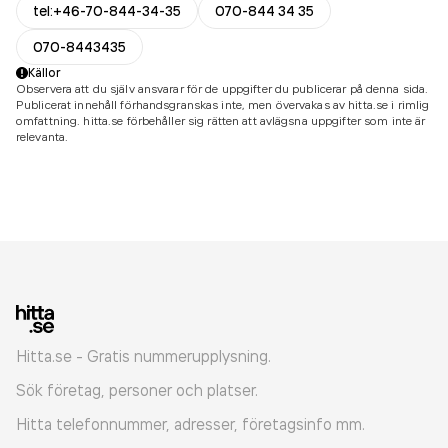
tel:+46-70-844-34-35
070-844 34 35
070-8443435
Källor
Observera att du själv ansvarar för de uppgifter du publicerar på denna sida.
Publicerat innehåll förhandsgranskas inte, men övervakas av hitta.se i rimlig
omfattning. hitta.se förbehåller sig rätten att avlägsna uppgifter som inte är
relevanta.
Hitta.se - Gratis nummerupplysning.
Sök företag, personer och platser.
Hitta telefonnummer, adresser, företagsinfo mm.