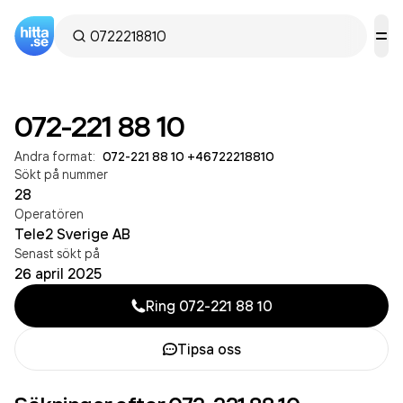
072-221 88 10
Andra format:
072-221 88 10
·
+46722218810
Sökt på nummer
28
Operatören
Tele2 Sverige AB
Senast sökt på
26 april 2025
Ring
072-221 88 10
Tipsa oss