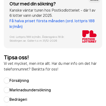
Otur med din sökning?
Kanske väntar turen hos Postkodlotteriet - där 1 av
6 lotter vann under 2025.
Få halva priset första månaden (ord. lottpris 188
kr/mån)
Ord. Lottpris 188 kr/mån. Åldersgräns 18 år.
Stödlinjen.se. Gäller t.o.m 31/12-
2026
Tipsa oss!
Vi vet mycket, men inte allt. Har du mer info om det här
telefonnumret? Berätta för oss!
Försäljning
Marknadsundersökning
Bedrägeri