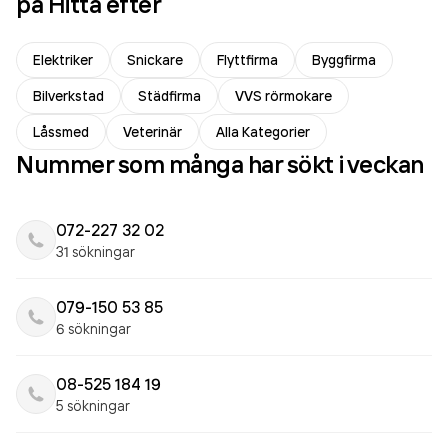
på Hitta efter
Elektriker
Snickare
Flyttfirma
Byggfirma
Bilverkstad
Städfirma
VVS rörmokare
Låssmed
Veterinär
Alla Kategorier
Nummer som många har sökt i veckan
072-227 32 02
31 sökningar
079-150 53 85
6 sökningar
08-525 184 19
5 sökningar