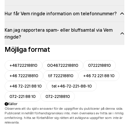
Hur får Vem ringde information om telefonnummer?
Kan jag rapportera spam- eller bluffsamtal via Vem
ringde?
Möjliga format
+46722218810
0046722218810
0722218810
+46 722218810
tlf 722218810
+46 72 221 88 10
+46 72-221 88 10
tel:+46-72-221-88-10
072-221 88 10
072-2218810
Källor
Observera att du själv ansvarar för de uppgifter du publicerar på denna sida.
Publicerat innehåll förhandsgranskas inte, men övervakas av hitta.se i rimlig
omfattning. hitta.se förbehåller sig rätten att avlägsna uppgifter som inte är
relevanta.