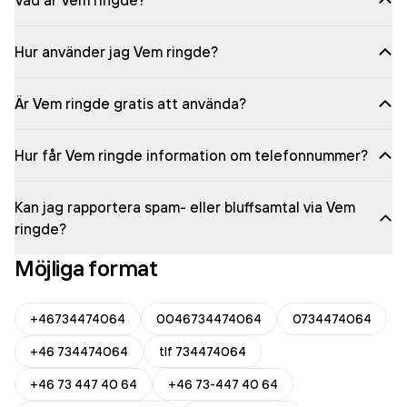
Vad är Vem ringde?
Hur använder jag Vem ringde?
Är Vem ringde gratis att använda?
Hur får Vem ringde information om telefonnummer?
Kan jag rapportera spam- eller bluffsamtal via Vem
ringde?
Möjliga format
+46734474064
0046734474064
0734474064
+46 734474064
tlf 734474064
+46 73 447 40 64
+46 73-447 40 64