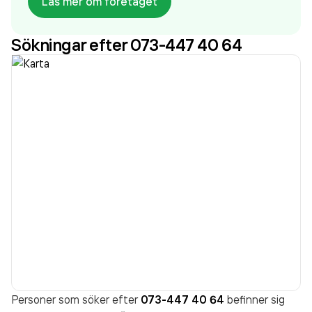
Läs mer om företaget
på företaget. Bolaget är ett aktiebolag som varit
aktivt sedan 2001. Renta AB - Helsingborg Norr
Sökningar efter 073-447 40 64
omsatte 2 533 231 000,00 kr
senaste
räkenskapsåret (2024).
Personer som söker efter
073-447 40 64
befinner sig