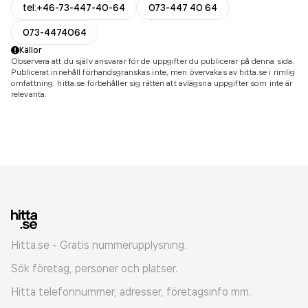
tel:+46-73-447-40-64
073-447 40 64
073-4474064
Källor
Observera att du själv ansvarar för de uppgifter du publicerar på denna sida.
Publicerat innehåll förhandsgranskas inte, men övervakas av hitta.se i rimlig
omfattning. hitta.se förbehåller sig rätten att avlägsna uppgifter som inte är
relevanta.
Hitta.se - Gratis nummerupplysning.
Sök företag, personer och platser.
Hitta telefonnummer, adresser, företagsinfo mm.