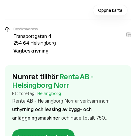
Öppna karta
Besöksadress
Transportgatan 4
254 64
Helsingborg
Vägbeskrivning
Numret tillhör
Renta AB -
Helsingborg Norr
Ett företag i
Helsingborg
Renta AB - Helsingborg Norr är verksam inom
uthyrning och leasing av bygg- och
anläggningsmaskiner
och hade totalt 750
anställda 2024. Antalet anställda har ökat med 122
personer sedan 2023 då det jobbade 628 personer