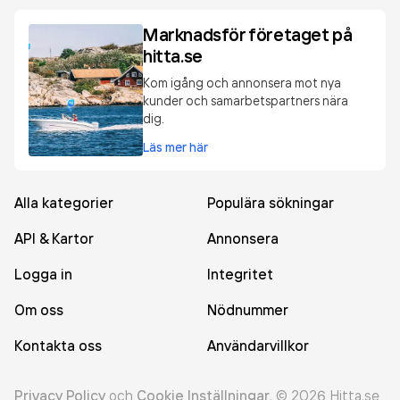
Marknadsför företaget på
hitta.se
Kom igång och annonsera mot nya
kunder och samarbetspartners nära
dig.
Läs mer här
Alla kategorier
Populära sökningar
API & Kartor
Annonsera
Logga in
Integritet
Om oss
Nödnummer
Kontakta oss
Användarvillkor
Privacy Policy
och
Cookie Inställningar
.
©
2026
Hitta.se