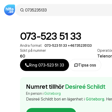
073-523 51 33
Andra format:
073-523 51 33
·
+46735235133
Sökt på nummer
Operatö
60
Telenor
Ring
073-523 51 33
Tipsa oss
Numret tillhör
Desireé Schildt
En person i
Göteborg
Desireé Schildt
bor
i en lägenhet
i
Göteborg
.
Hen