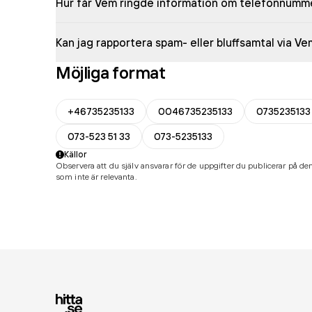
Hur får Vem ringde information om telefonnumm
Kan jag rapportera spam- eller bluffsamtal via V
Möjliga format
+46735235133
0046735235133
0735235133
073-523 51 33
073-5235133
Källor
Observera att du själv ansvarar för de uppgifter du publicerar på den
som inte är relevanta.