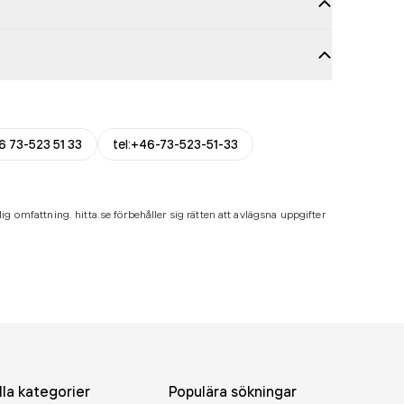
6 73-523 51 33
tel:+46-73-523-51-33
ig omfattning. hitta.se förbehåller sig rätten att avlägsna uppgifter
lla kategorier
Populära sökningar