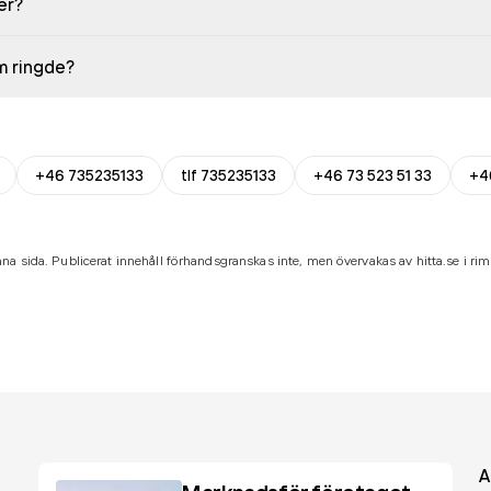
er?
em ringde?
+46 735235133
tlf 735235133
+46 73 523 51 33
+4
na sida. Publicerat innehåll förhandsgranskas inte, men övervakas av hitta.se i riml
A