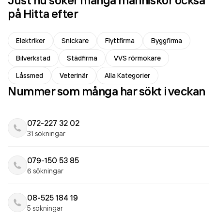
Just nu söker många människor också
på Hitta efter
Elektriker
Snickare
Flyttfirma
Byggfirma
Bilverkstad
Städfirma
VVS rörmokare
Låssmed
Veterinär
Alla Kategorier
Nummer som många har sökt i veckan
072-227 32 02
31 sökningar
079-150 53 85
6 sökningar
08-525 184 19
5 sökningar