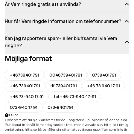
Är Vem ringde gratis att använda?
Hur får Vem ringde information om telefonnummer?
Kan jag rapportera spam- eller bluffsamtal via Vem
ringde?
Möjliga format
+46739401791
0046739401791
0739401791
+46 739401791
tlf 739401791
+46 73 940 17 91
+46 73-940 17 91
tel:+46-73-940-17-91
073-940 17 91
073-9401791
Källor
Observera att du själv ansvarar för de uppgifter du publicerar på denna sida.
Publicerat innehåll förhandsgranskas inte, men övervakas av hitta.se i rimlig
omfattning. hitta.se förbehåller sig rätten att avlägsna uppgifter som inte är