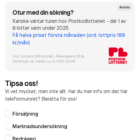
Annons
Otur med din sökning?
Kanske väntar turen hos Postkodlotteriet - där 1 av
6 lotter vann under 2025.
Få halva priset första månaden (ord. lottpris 188
kr/mån)
Ord. Lottpris 188 kr/mån. Åldersgräns 18 år.
Stödlinjen.se. Gäller t.o.m 31/12-
2026
Tipsa oss!
Vi vet mycket, men inte allt. Har du mer info om det här
telefonnumret? Berätta för oss!
Försäljning
Marknadsundersökning
Bedrägeri