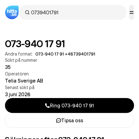
073-940 17 91
Andra format:
073-940 17 91
·
+46739401791
Sökt på nummer
35
Operatören
Telia Sverige AB
Senast sökt på
3 juni 2026
Ring
073-940 17 91
Tipsa oss