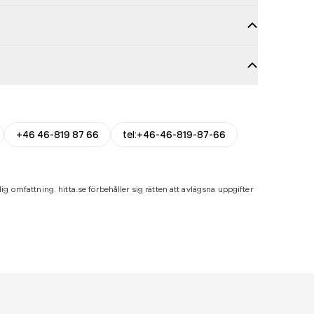
+46 46-819 87 66
tel:+46-46-819-87-66
ig omfattning. hitta.se förbehåller sig rätten att avlägsna uppgifter