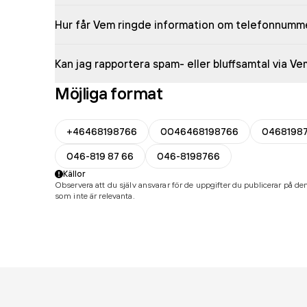
Hur får Vem ringde information om telefonnumm
Kan jag rapportera spam- eller bluffsamtal via V
Möjliga format
+46468198766
0046468198766
0468198
046-819 87 66
046-8198766
Källor
Observera att du själv ansvarar för de uppgifter du publicerar på den
som inte är relevanta.