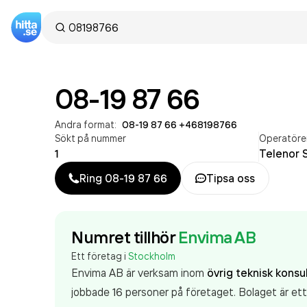
08-19 87 66
Andra format:
08-19 87 66
·
+468198766
Sökt på nummer
Operatöre
1
Telenor 
Ring
08-19 87 66
Tipsa oss
Numret tillhör
Envima AB
Ett företag i
Stockholm
Envima AB är verksam inom
övrig teknisk kons
jobbade 16 personer på företaget. Bolaget är et