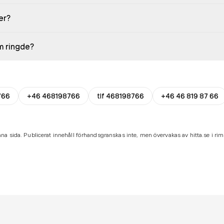
er?
em ringde?
766
+46 468198766
tlf 468198766
+46 46 819 87 66
na sida. Publicerat innehåll förhandsgranskas inte, men övervakas av hitta.se i riml