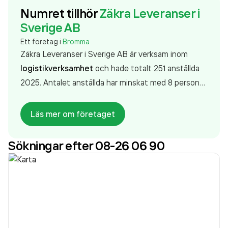
Numret tillhör
Zäkra Leveranser i
Sverige AB
Ett företag i
Bromma
Zäkra Leveranser i Sverige AB är verksam inom
logistikverksamhet
och hade totalt 251 anställda
2025. Antalet anställda har minskat med 8 personer
sedan 2024 då det jobbade 259 personer på
företaget. Bolaget är ett aktiebolag som varit aktivt
Läs mer om företaget
sedan 2018. Zäkra Leveranser i Sverige AB
omsatte
232 334 000,00 kr
senaste räkenskapsåret
Sökningar efter 08-26 06 90
(2025).