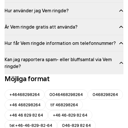
Hur använder jag Vem ringde?
Är Vem ringde gratis att använda?
Hur får Vem ringde information om telefonnummer?
Kan jag rapportera spam- eller bluffsamtal via Vem
ringde?
Möjliga format
+46468298264
0046468298264
0468298264
+46 468298264
tlf 468298264
+46 46 829 82 64
+46 46-829 82 64
tel:+46-46-829-82-64
046-829 82 64