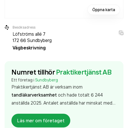
Öppna karta
Besöksadress
Löfströms allé 7
172 66
Sundbyberg
Vägbeskrivning
Numret tillhör
Praktikertjänst AB
Ett företag i
Sundbyberg
Praktikertjänst AB är verksam inom
tandläkarverksamhet
och hade totalt 6 244
anställda 2025. Antalet anställda har minskat med
58 personer sedan 2024 då det jobbade 6 302
personer på företaget. Bolaget är ett aktiebolag
Läs mer om företaget
som varit aktivt sedan 1972. Praktikertjänst AB