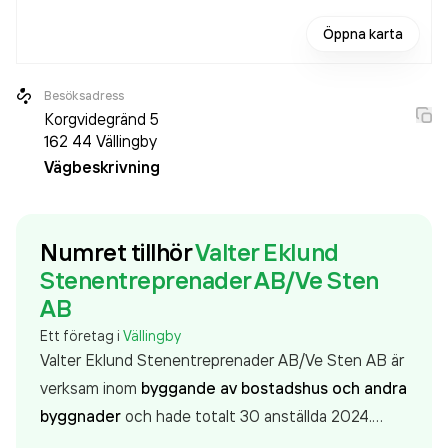
Öppna karta
Besöksadress
Korgvidegränd 5
162 44
Vällingby
Vägbeskrivning
Numret tillhör
Valter Eklund
Stenentreprenader AB/Ve Sten
AB
Ett företag i
Vällingby
Valter Eklund Stenentreprenader AB/Ve Sten AB är
verksam inom
byggande av bostadshus och andra
byggnader
och hade totalt 30 anställda 2024.
Antalet anställda har minskat med 6 personer