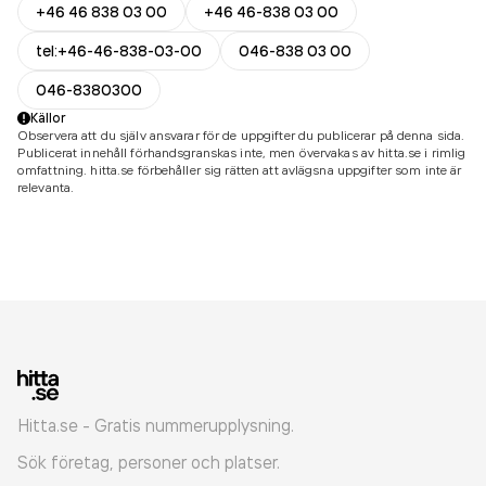
+46 46 838 03 00
+46 46-838 03 00
tel:+46-46-838-03-00
046-838 03 00
046-8380300
Källor
Observera att du själv ansvarar för de uppgifter du publicerar på denna sida.
Publicerat innehåll förhandsgranskas inte, men övervakas av hitta.se i rimlig
omfattning. hitta.se förbehåller sig rätten att avlägsna uppgifter som inte är
relevanta.
Hitta.se - Gratis nummerupplysning.
Sök företag, personer och platser.