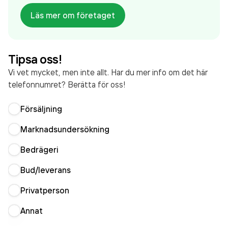
sedan 2023 då det jobbade 36 personer på
Läs mer om företaget
företaget. Bolaget är ett aktiebolag som varit aktivt
sedan 1994. Valter Eklund Stenentreprenader
AB/Ve Sten AB
omsatte 67 907 000,00 kr
Tipsa oss!
senaste räkenskapsåret (2024).
Vi vet mycket, men inte allt. Har du mer info om det här
telefonnumret? Berätta för oss!
Försäljning
Marknadsundersökning
Bedrägeri
Bud/leverans
Privatperson
Annat