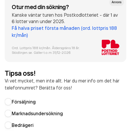
Annons
Otur med din sökning?
Kanske väntar turen hos Postkodlotteriet - där 1 av
6 lotter vann under 2025.
Få halva priset första månaden (ord. lottpris 188
kr/mån)
Ord. Lottpris 188 kr/mån. Åldersgräns 18 år.
Stödlinjen.se. Gäller t.o.m 31/12-
2026
Tipsa oss!
Vi vet mycket, men inte allt. Har du mer info om det här
telefonnumret? Berätta för oss!
Försäljning
Marknadsundersökning
Bedrägeri