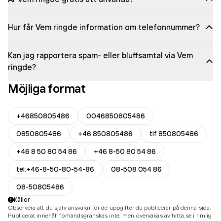
Hur får Vem ringde information om telefonnummer?
Kan jag rapportera spam- eller bluffsamtal via Vem
ringde?
Möjliga format
+46850805486
0046850805486
0850805486
+46 850805486
tlf 850805486
+46 8 50 80 54 86
+46 8-50 80 54 86
tel:+46-8-50-80-54-86
08-508 054 86
08-50805486
Källor
Observera att du själv ansvarar för de uppgifter du publicerar på denna sida.
Publicerat innehåll förhandsgranskas inte, men övervakas av hitta.se i rimlig