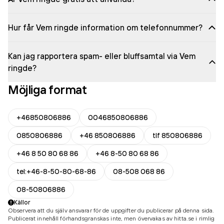
Hur får Vem ringde information om telefonnummer?
Kan jag rapportera spam- eller bluffsamtal via Vem
ringde?
Möjliga format
+46850806886
0046850806886
0850806886
+46 850806886
tlf 850806886
+46 8 50 80 68 86
+46 8-50 80 68 86
tel:+46-8-50-80-68-86
08-508 068 86
08-50806886
Källor
Observera att du själv ansvarar för de uppgifter du publicerar på denna sida.
Publicerat innehåll förhandsgranskas inte, men övervakas av hitta.se i rimlig