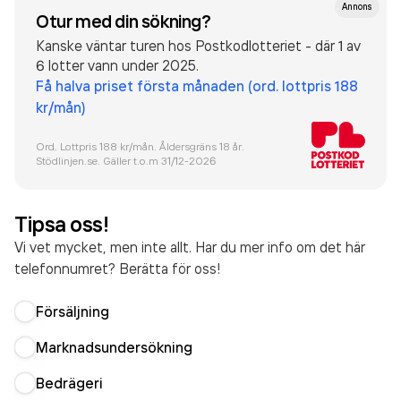
Annons
Otur med din sökning?
Kanske väntar turen hos Postkodlotteriet - där 1 av
6 lotter vann under 2025.
Få halva priset första månaden (ord. lottpris 188
kr/mån)
Ord. Lottpris 188 kr/mån. Åldersgräns 18 år.
Stödlinjen.se. Gäller t.o.m 31/12-
2026
Tipsa oss!
Vi vet mycket, men inte allt. Har du mer info om det här
telefonnumret? Berätta för oss!
Försäljning
Marknadsundersökning
Bedrägeri