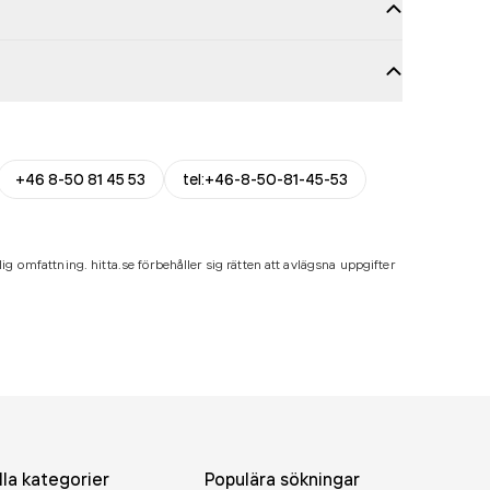
+46 8-50 81 45 53
tel:+46-8-50-81-45-53
ig omfattning. hitta.se förbehåller sig rätten att avlägsna uppgifter
lla kategorier
Populära sökningar