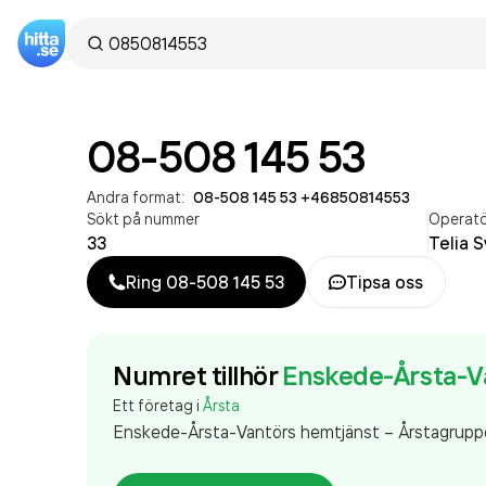
08-508 145 53
Andra format:
08-508 145 53
·
+46850814553
Sökt på nummer
Operat
33
Telia 
Ring
08-508 145 53
Tipsa oss
Numret tillhör
Enskede-Årsta-V
Ett företag i
Årsta
Enskede-Årsta-Vantörs hemtjänst – Årstagruppe