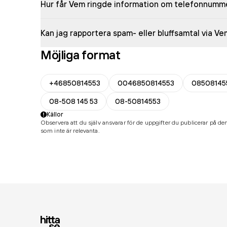
Hur får Vem ringde information om telefonnumm
Kan jag rapportera spam- eller bluffsamtal via V
Möjliga format
+46850814553
0046850814553
08508145
08-508 145 53
08-50814553
Källor
Observera att du själv ansvarar för de uppgifter du publicerar på den
som inte är relevanta.