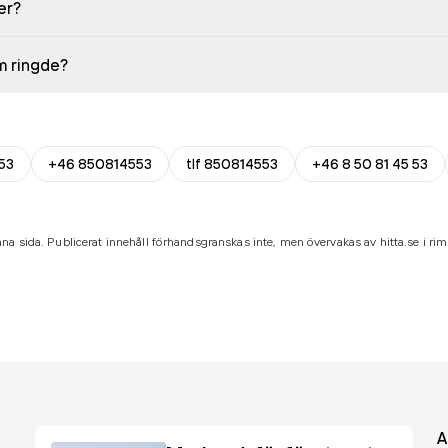
er?
em ringde?
53
+46 850814553
tlf 850814553
+46 8 50 81 45 53
na sida. Publicerat innehåll förhandsgranskas inte, men övervakas av hitta.se i riml
A