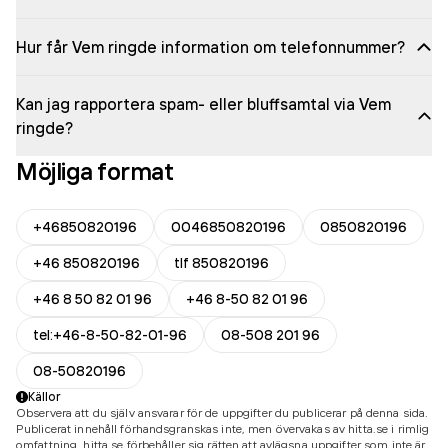
Hur får Vem ringde information om telefonnummer?
Kan jag rapportera spam- eller bluffsamtal via Vem
ringde?
Möjliga format
+46850820196
0046850820196
0850820196
+46 850820196
tlf 850820196
+46 8 50 82 01 96
+46 8-50 82 01 96
tel:+46-8-50-82-01-96
08-508 201 96
08-50820196
Källor
Observera att du själv ansvarar för de uppgifter du publicerar på denna sida.
Publicerat innehåll förhandsgranskas inte, men övervakas av hitta.se i rimlig
omfattning. hitta.se förbehåller sig rätten att avlägsna uppgifter som inte är