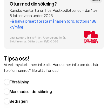
Otur med din sökning?
Kanske väntar turen hos Postkodlotteriet - där 1 av
6 lotter vann under 2025.
Få halva priset första månaden (ord. lottpris 188
kr/mån)
Ord. Lottpris 188 kr/mån. Åldersgräns 18 år.
Stödlinjen.se. Gäller t.o.m 31/12-
2026
Tipsa oss!
Vi vet mycket, men inte allt. Har du mer info om det här
telefonnumret? Berätta för oss!
Försäljning
Marknadsundersökning
Bedrägeri