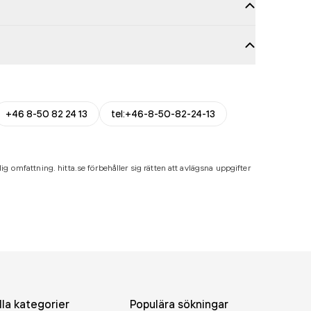
+46 8-50 82 24 13
tel:+46-8-50-82-24-13
ig omfattning. hitta.se förbehåller sig rätten att avlägsna uppgifter
lla kategorier
Populära sökningar