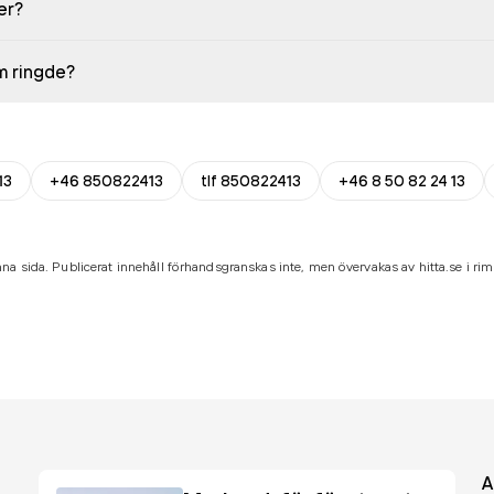
er?
em ringde?
13
+46 850822413
tlf 850822413
+46 8 50 82 24 13
na sida. Publicerat innehåll förhandsgranskas inte, men övervakas av hitta.se i riml
A