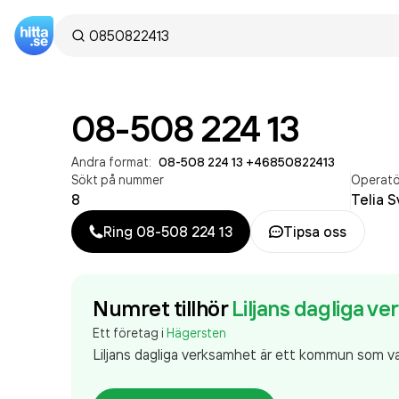
08-508 224 13
Andra format:
08-508 224 13
·
+46850822413
Sökt på nummer
Operatö
8
Telia S
Ring
08-508 224 13
Tipsa oss
Numret tillhör
Liljans dagliga v
Ett företag i
Hägersten
Liljans dagliga verksamhet är ett kommun som va