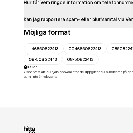
Hur får Vem ringde information om telefonnumm
Kan jag rapportera spam- eller bluffsamtal via V
Möjliga format
+46850822413
0046850822413
08508224
08-508 224 13
08-50822413
Källor
Observera att du själv ansvarar för de uppgifter du publicerar på den
som inte är relevanta.