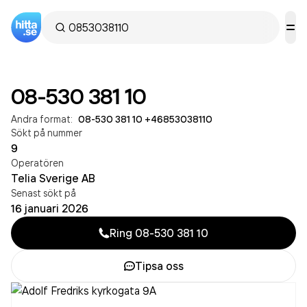
08-530 381 10
Andra format:
08-530 381 10
·
+46853038110
Sökt på nummer
9
Operatören
Telia Sverige AB
Senast sökt på
16 januari 2026
Ring
08-530 381 10
Tipsa oss