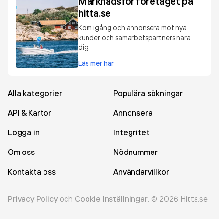
Marknadsför företaget på
hitta.se
Kom igång och annonsera mot nya
kunder och samarbetspartners nära
dig.
Läs mer här
Alla kategorier
Populära sökningar
API & Kartor
Annonsera
Logga in
Integritet
Om oss
Nödnummer
Kontakta oss
Användarvillkor
Privacy Policy
och
Cookie Inställningar
.
©
2026
Hitta.se