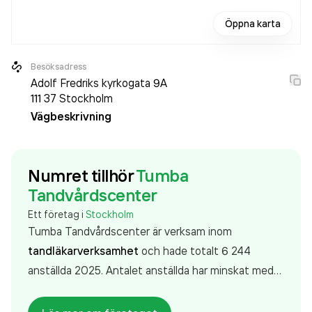
Öppna karta
Besöksadress
Adolf Fredriks kyrkogata 9A
111 37
Stockholm
Vägbeskrivning
Numret tillhör
Tumba
Tandvårdscenter
Ett företag i
Stockholm
Tumba Tandvårdscenter är verksam inom
tandläkarverksamhet
och hade totalt 6 244
anställda 2025. Antalet anställda har minskat med
58 personer sedan 2024 då det jobbade 6 302
personer på företaget. Bolaget är ett aktiebolag