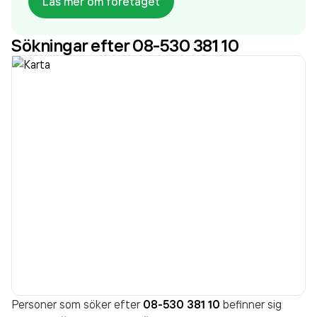
Läs mer om företaget
som varit aktivt sedan 1972. Tumba
Tandvårdscenter
omsatte 10 210 000 000,00 kr
Sökningar efter 08-530 381 10
senaste räkenskapsåret (2025).
Personer som söker efter
08-530 381 10
befinner sig