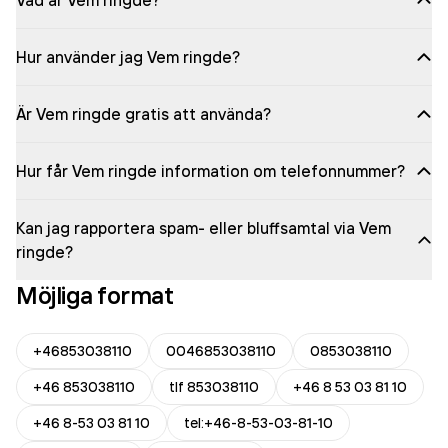
Vad är Vem ringde?
Hur använder jag Vem ringde?
Är Vem ringde gratis att använda?
Hur får Vem ringde information om telefonnummer?
Kan jag rapportera spam- eller bluffsamtal via Vem
ringde?
Möjliga format
+46853038110
0046853038110
0853038110
+46 853038110
tlf 853038110
+46 8 53 03 81 10
+46 8-53 03 81 10
tel:+46-8-53-03-81-10