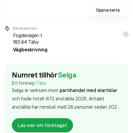
Öppna karta
Besöksadress
Fogdevägen 1
183 64
Täby
Vägbeskrivning
Numret tillhör
Selga
Ett företag i
Täby
Selga är verksam inom
partihandel med elartiklar
och hade totalt 672 anställda 2025. Antalet
anställda har minskat med 26 personer sedan 2024
då det jobbade 698 personer på företaget. Bolaget
är ett aktiebolag som varit aktivt sedan 1972. Selga
Läs mer om företaget
omsatte 6 269 285 000,00 kr
senaste