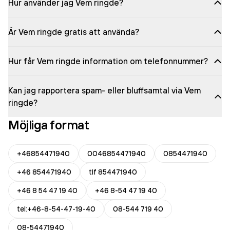
Hur använder jag Vem ringde?
Är Vem ringde gratis att använda?
Hur får Vem ringde information om telefonnummer?
Kan jag rapportera spam- eller bluffsamtal via Vem
ringde?
Möjliga format
+46854471940
0046854471940
0854471940
+46 854471940
tlf 854471940
+46 8 54 47 19 40
+46 8-54 47 19 40
tel:+46-8-54-47-19-40
08-544 719 40
08-54471940