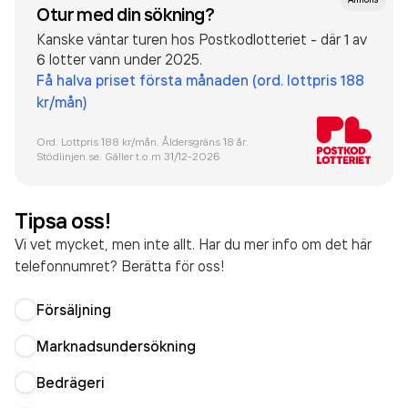
Otur med din sökning?
Kanske väntar turen hos Postkodlotteriet - där 1 av
6 lotter vann under 2025.
Få halva priset första månaden (ord. lottpris 188
kr/mån)
Ord. Lottpris 188 kr/mån. Åldersgräns 18 år.
Stödlinjen.se. Gäller t.o.m 31/12-
2026
Tipsa oss!
Vi vet mycket, men inte allt. Har du mer info om det här
telefonnumret? Berätta för oss!
Försäljning
Marknadsundersökning
Bedrägeri