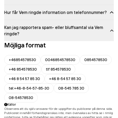
Hur får Vem ringde information om telefonnummer?
Kan jag rapportera spam- eller bluffsamtal via Vem
ringde?
Möjliga format
+46854578530
0046854578530
0854578530
+46 854578530
tlf 854578530
+46 8 54 57 85 30
+46 8-54 57 85 30
tel:+46-8-54-57-85-30
08-545 785 30
08-54578530
Källor
Observera att du själv ansvarar för de uppgifter du publicerar på denna sida.
Publicerat innehåll förhandsgranskas inte, men övervakas av hitta.se i rimlig
omfattning. hitta.se förbehåller sig rätten att avlägsna uppgifter som inte är