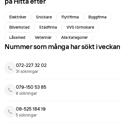
på Hitta efter
Elektriker
Snickare
Flyttfirma
Byggfirma
Bilverkstad
Städfirma
VVS rörmokare
Låssmed
Veterinär
Alla Kategorier
Nummer som många har sökt i veckan
072-227 32 02
31 sökningar
079-150 53 85
6 sökningar
08-525 184 19
5 sökningar