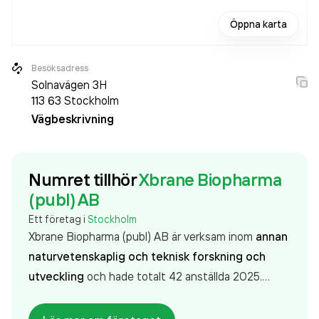
Öppna karta
Besöksadress
Solnavägen 3H
113 63
Stockholm
Vägbeskrivning
Numret tillhör
Xbrane Biopharma
(publ) AB
Ett företag i
Stockholm
Xbrane Biopharma (publ) AB är verksam inom
annan
naturvetenskaplig och teknisk forskning och
utveckling
och hade totalt 42 anställda 2025.
Antalet anställda har minskat med 29 personer
sedan 2024 då det jobbade 71 personer på