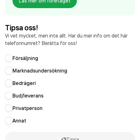
Läs mer om företaget
företaget. Bolaget är ett aktiebolag som varit aktivt
sedan 2008. Xbrane Biopharma (publ) AB
omsatte
341 349 000,00 kr
senaste räkenskapsåret (2025).
Tipsa oss!
Vi vet mycket, men inte allt. Har du mer info om det här
telefonnumret? Berätta för oss!
Försäljning
Marknadsundersökning
Bedrägeri
Bud/leverans
Privatperson
Annat
Tipsa