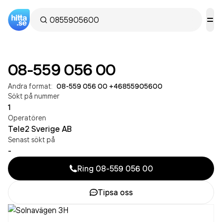
08-559 056 00
Andra format:
08-559 056 00
·
+46855905600
Sökt på nummer
1
Operatören
Tele2 Sverige AB
Senast sökt på
-
Ring
08-559 056 00
Tipsa oss