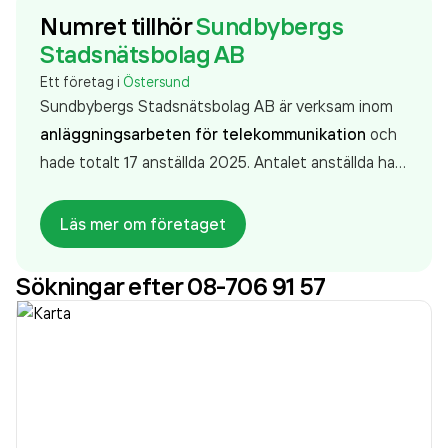
Numret tillhör
Sundbybergs
Stadsnätsbolag AB
Ett företag i
Östersund
Sundbybergs Stadsnätsbolag AB är verksam inom
anläggningsarbeten för telekommunikation
och
hade totalt 17 anställda 2025. Antalet anställda har
ökat med 2 personer sedan 2024 då det jobbade 15
personer på företaget. Bolaget är ett aktiebolag
Läs mer om företaget
som varit aktivt sedan 2000. Sundbybergs
Stadsnätsbolag AB
omsatte 34 803 000,00 kr
Sökningar efter 08-706 91 57
senaste räkenskapsåret (2025).