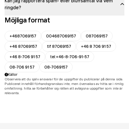
Kan jag rapportera spam- eller bluffsamtal via Vem
ringde?
Möjliga format
+4687069157
004687069157
087069157
+46 87069157
tlf 87069157
+46 8 706 91 57
+46 8-706 91 57
tel:+46-8-706-91-57
08-706 91 57
08-7069157
Källor
Observera att du själv ansvarar för de uppgifter du publicerar på denna sida.
Publicerat innehåll förhandsgranskas inte, men övervakas av hitta.se i rimlig
omfattning. hitta.se förbehåller sig rätten att avlägsna uppgifter som inte är
relevanta.