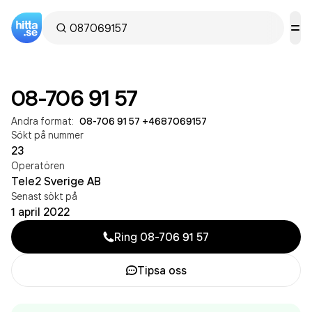
08-706 91 57
Andra format:
08-706 91 57
·
+4687069157
Sökt på nummer
23
Operatören
Tele2 Sverige AB
Senast sökt på
1 april 2022
Ring
08-706 91 57
Tipsa oss