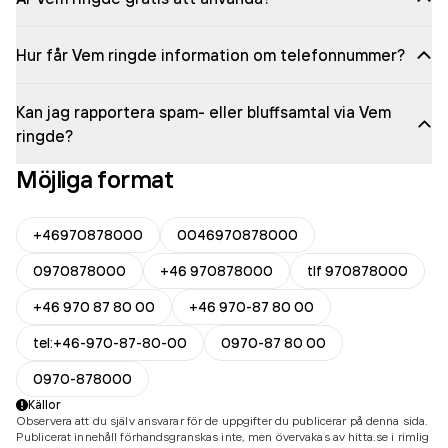
Hur får Vem ringde information om telefonnummer?
Kan jag rapportera spam- eller bluffsamtal via Vem
ringde?
Möjliga format
+46970878000
0046970878000
0970878000
+46 970878000
tlf 970878000
+46 970 87 80 00
+46 970-87 80 00
tel:+46-970-87-80-00
0970-87 80 00
0970-878000
Källor
Observera att du själv ansvarar för de uppgifter du publicerar på denna sida.
Publicerat innehåll förhandsgranskas inte, men övervakas av hitta.se i rimlig