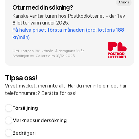
Annons
Otur med din sökning?
Kanske väntar turen hos Postkodlotteriet - där 1 av
6 lotter vann under 2025.
Få halva priset första månaden (ord. lottpris 188
kr/mån)
Ord. Lottpris 188 kr/mån. Åldersgräns 18 år.
Stödlinjen.se. Gäller t.o.m 31/12-
2026
Tipsa oss!
Vi vet mycket, men inte allt. Har du mer info om det här
telefonnumret? Berätta för oss!
Försäljning
Marknadsundersökning
Bedrägeri