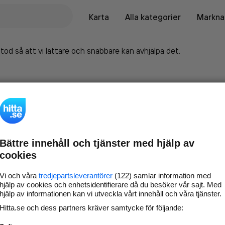
Karta
Alla kategorier
Marknad
tod så att vi lättare och snabbare kan avhjälpa det.
Bättre innehåll och tjänster med hjälp av
cookies
Vi och våra
tredjepartsleverantörer
(122) samlar information med
hjälp av cookies och enhetsidentifierare då du besöker vår sajt. Med
hjälp av informationen kan vi utveckla vårt innehåll och våra tjänster.
Marknadsför företaget på
Hitta.se och dess partners kräver samtycke för följande:
hitta.se