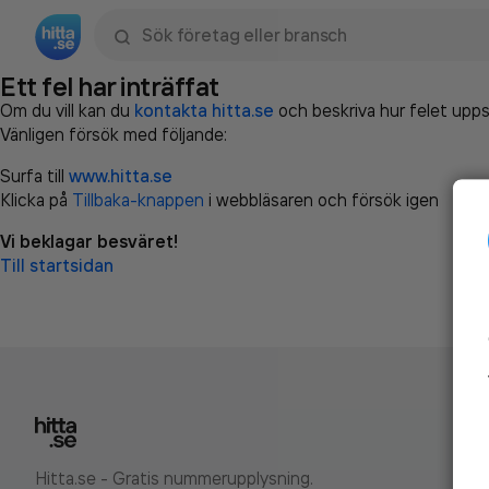
Sök namn, gata, ort, telefon, företag, sökord
Ett fel har inträffat
Om du vill kan du
kontakta hitta.se
och beskriva hur felet upps
Vänligen försök med följande:
Surfa till
www.hitta.se
Klicka på
Tillbaka-knappen
i webbläsaren och försök igen
Vi beklagar besväret!
Till startsidan
Hitta.se - Gratis nummerupplysning.