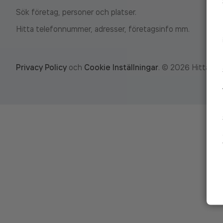
Sök företag, personer och platser.
Hitta telefonnummer, adresser, företagsinfo mm.
Privacy Policy
och
Cookie Inställningar
.
©
2026
Hitta.se