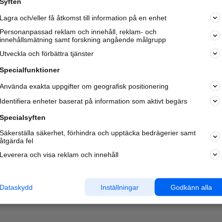
Syften
Kom igång och annonsera mot
Lagra och/eller få åtkomst till information på en enhet
nya kunder och
samarbetspartners nära dig.
Personanpassad reklam och innehåll, reklam- och
innehållsmätning samt forskning angående målgrupp
Läs mer här
Utveckla och förbättra tjänster
Specialfunktioner
Använda exakta uppgifter om geografisk positionering
Identifiera enheter baserat på information som aktivt begärs
Specialsyften
Säkerställa säkerhet, förhindra och upptäcka bedrägerier samt
åtgärda fel
Leverera och visa reklam och innehåll
Dataskydd
Inställningar
Godkänn alla