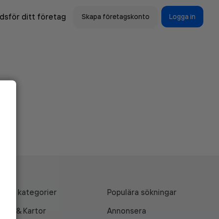
sför ditt företag
Skapa företagskonto
Logga in
Alla kategorier
Populära sökningar
API & Kartor
Annonsera