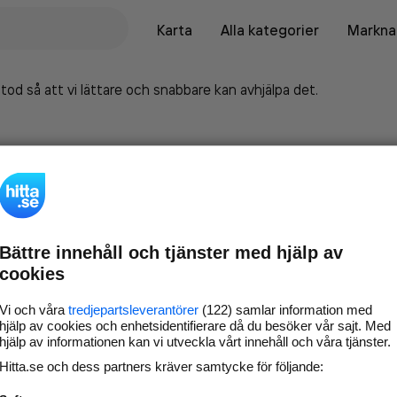
Karta
Alla kategorier
Marknad
tod så att vi lättare och snabbare kan avhjälpa det.
Bättre innehåll och tjänster med hjälp av
cookies
Vi och våra
tredjepartsleverantörer
(122) samlar information med
hjälp av cookies och enhetsidentifierare då du besöker vår sajt. Med
hjälp av informationen kan vi utveckla vårt innehåll och våra tjänster.
Marknadsför företaget på
Hitta.se och dess partners kräver samtycke för följande:
hitta.se