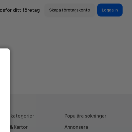
sför ditt företag
Skapa företagskonto
Logga in
Alla kategorier
Populära sökningar
API & Kartor
Annonsera