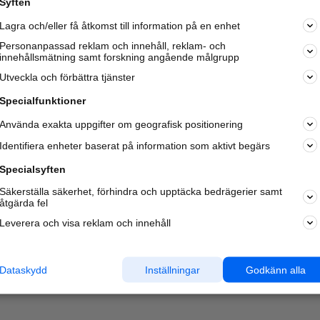
Syften
Kom igång och annonsera mot
Lagra och/eller få åtkomst till information på en enhet
nya kunder och
samarbetspartners nära dig.
Personanpassad reklam och innehåll, reklam- och
innehållsmätning samt forskning angående målgrupp
Läs mer här
Utveckla och förbättra tjänster
Specialfunktioner
Använda exakta uppgifter om geografisk positionering
Identifiera enheter baserat på information som aktivt begärs
Specialsyften
Säkerställa säkerhet, förhindra och upptäcka bedrägerier samt
åtgärda fel
Leverera och visa reklam och innehåll
Dataskydd
Inställningar
Godkänn alla