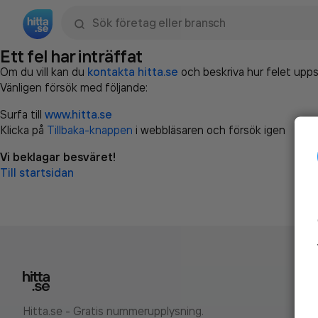
Sök namn, gata, ort, telefon, företag, sökord
Ett fel har inträffat
Om du vill kan du
kontakta hitta.se
och beskriva hur felet upps
Vänligen försök med följande:
Surfa till
www.hitta.se
Klicka på
Tillbaka-knappen
i webbläsaren och försök igen
Vi beklagar besväret!
Till startsidan
Hitta.se - Gratis nummerupplysning.