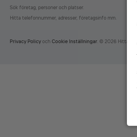
Sök företag, personer och platser.
Hitta telefonnummer, adresser, företagsinfo mm.
Privacy Policy
och
Cookie Inställningar
.
©
2026
Hitta.se