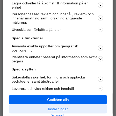
Lagra och/eller få åtkomst till information på en
Sök företag, personer och platser.
enhet
Personanpassad reklam och innehåll, reklam- och
Hitta telefonnummer, adresser, företagsinfo mm.
innehållsmätning samt forskning angående
målgrupp
Utveckla och förbättra tjänster
Marknadsför företaget
på hitta.se
Specialfunktioner
Använda exakta uppgifter om geografisk
Kom igång och annonsera mot
positionering
nya kunder och
Identifiera enheter baserat på information som aktivt
samarbetspartners nära dig.
begärs
Läs mer här
Specialsyften
Säkerställa säkerhet, förhindra och upptäcka
Alla kategorier
Populära sökningar
bedrägerier samt åtgärda fel
Leverera och visa reklam och innehåll
API & Kartor
Annonsera
Logga in
Integritet
Godkänn alla
Om oss
Nödnummer
Inställningar
Dataskydd