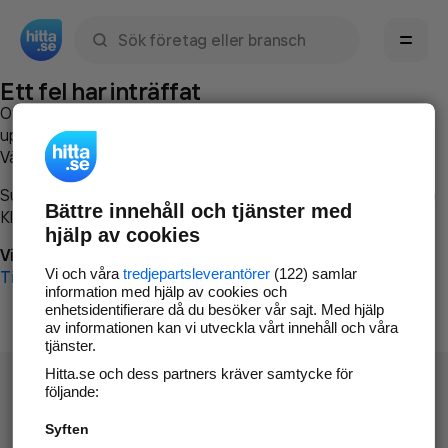
Sök namn, gata, ort, telefon, företag, sökord
Ett fel har inträffat
Om du vill kan du
kontakta hitta.se
och beskriva hur felet
uppstod så att vi lättare och snabbare kan avhjälpa det.
Vänligen försök med följande:
Surfa till
www.hitta.se
Bättre innehåll och tjänster med
Klicka på
Tillbaka-knappen
i webbläsaren och försök igen
hjälp av cookies
Vi beklagar besväret!
Vi och våra
tredjepartsleverantörer
(122) samlar
Till startsidan
information med hjälp av cookies och
enhetsidentifierare då du besöker vår sajt. Med hjälp
av informationen kan vi utveckla vårt innehåll och våra
tjänster.
Hitta.se och dess partners kräver samtycke för
följande:
Syften
Hitta.se - Gratis nummerupplysning.