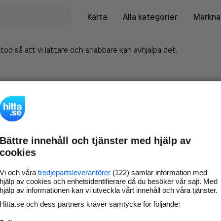
Karta
Alla kategorier
Marknad
tod så att vi lättare och snabbare kan avhjälpa det.
Bättre innehåll och tjänster med hjälp av
cookies
Vi och våra
tredjepartsleverantörer
(122) samlar information med
hjälp av cookies och enhetsidentifierare då du besöker vår sajt. Med
hjälp av informationen kan vi utveckla vårt innehåll och våra tjänster.
Marknadsför företaget på
Hitta.se och dess partners kräver samtycke för följande:
hitta.se