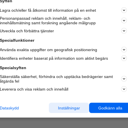
Syften
Kom igång och annonsera mot
Lagra och/eller få åtkomst till information på en enhet
nya kunder och
samarbetspartners nära dig.
Personanpassad reklam och innehåll, reklam- och
innehållsmätning samt forskning angående målgrupp
Läs mer här
Utveckla och förbättra tjänster
Specialfunktioner
Använda exakta uppgifter om geografisk positionering
Identifiera enheter baserat på information som aktivt begärs
Specialsyften
Säkerställa säkerhet, förhindra och upptäcka bedrägerier samt
åtgärda fel
Leverera och visa reklam och innehåll
Dataskydd
Inställningar
Godkänn alla