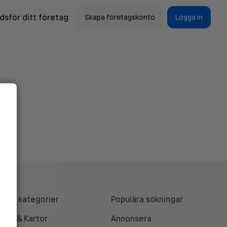
sför ditt företag
Skapa företagskonto
Logga in
Alla kategorier
Populära sökningar
API & Kartor
Annonsera