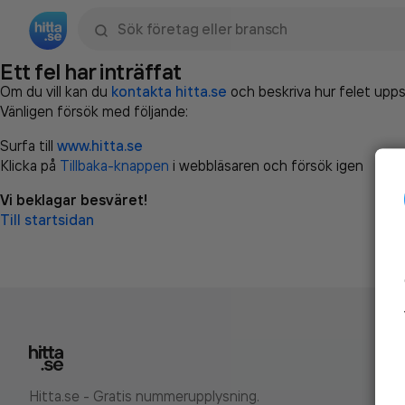
Sök namn, gata, ort, telefon, företag, sökord
Ett fel har inträffat
Om du vill kan du
kontakta hitta.se
och beskriva hur felet upps
Vänligen försök med följande:
Surfa till
www.hitta.se
Klicka på
Tillbaka-knappen
i webbläsaren och försök igen
Vi beklagar besväret!
Till startsidan
Hitta.se - Gratis nummerupplysning.