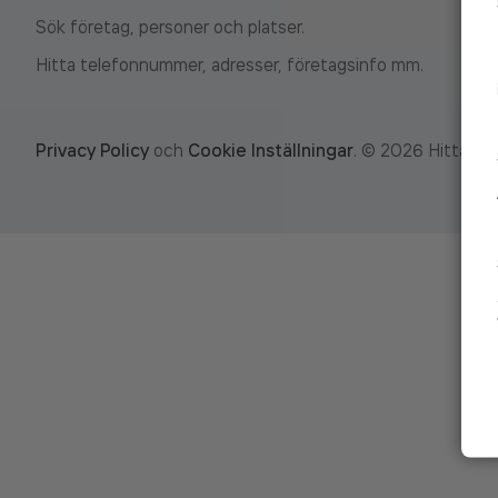
Sök företag, personer och platser.
Hitta telefonnummer, adresser, företagsinfo mm.
Privacy Policy
och
Cookie Inställningar
.
©
2026
Hitta.se