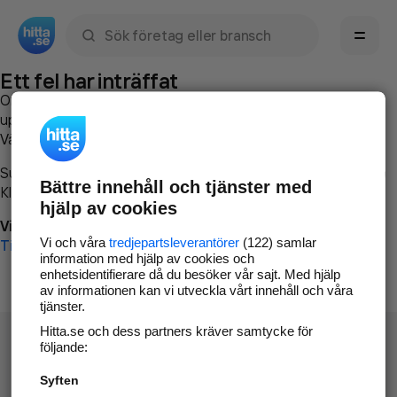
Sök namn, gata, ort, telefon, företag, sökord
Ett fel har inträffat
Om du vill kan du
kontakta hitta.se
och beskriva hur felet
uppstod så att vi lättare och snabbare kan avhjälpa det.
Vänligen försök med följande:
Surfa till
www.hitta.se
Bättre innehåll och tjänster med
Klicka på
Tillbaka-knappen
i webbläsaren och försök igen
hjälp av cookies
Vi beklagar besväret!
Vi och våra
tredjepartsleverantörer
(122) samlar
Till startsidan
information med hjälp av cookies och
enhetsidentifierare då du besöker vår sajt. Med hjälp
av informationen kan vi utveckla vårt innehåll och våra
tjänster.
Hitta.se och dess partners kräver samtycke för
följande:
Syften
Hitta.se - Gratis nummerupplysning.