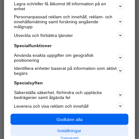
Lagra och/eller få åtkomst till information på en
Sök företag, personer och platser.
enhet
Personanpassad reklam och innehåll, reklam- och
Hitta telefonnummer, adresser, företagsinfo mm.
innehållsmätning samt forskning angående
målgrupp
Utveckla och förbättra tjänster
Marknadsför företaget
på hitta.se
Specialfunktioner
Använda exakta uppgifter om geografisk
Kom igång och annonsera mot
positionering
nya kunder och
Identifiera enheter baserat på information som aktivt
samarbetspartners nära dig.
begärs
Läs mer här
Specialsyften
Säkerställa säkerhet, förhindra och upptäcka
Alla kategorier
Populära sökningar
bedrägerier samt åtgärda fel
Leverera och visa reklam och innehåll
API & Kartor
Annonsera
Logga in
Integritet
Godkänn alla
Om oss
Nödnummer
Inställningar
Dataskydd