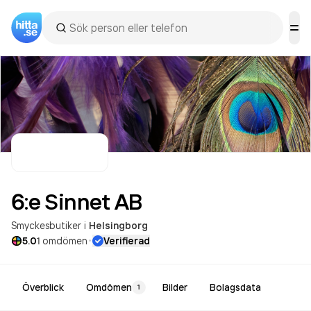
6:e Sinnet
AB
Smyckesbutiker
i
Helsingborg
·
5.0
1
omdömen
Verifierad
Överblick
Omdömen
Bilder
Bolagsdata
1