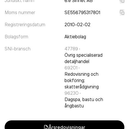
Juridiskt namn
6:e Sinnet AB
Moms nummer
SE556795317801
Registreringsdatum
2010-02-02
Bolagsform
Aktiebolag
SNI-bransch
47789
·
Övrig specialiserad
detaljhandel
69201
·
Redovisning och
bokföring;
skatterådgivning
96230
·
Dagspa, bastu och
ångbastu
Årsredovisningar