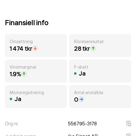
Finansiell info
Omsättning
Rörelseresultat
1 474 tkr
28 tkr
Vinstmarginal
F-skatt
Ja
1.9%
Momsregistrering
Antal anställda
Ja
0
Org.nr.
556795-3178