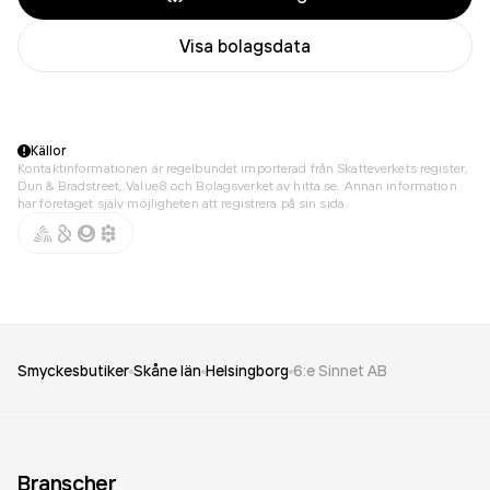
Visa bolagsdata
Källor
Kontaktinformationen är regelbundet importerad från Skatteverkets register,
Dun & Bradstreet, Value8 och Bolagsverket av hitta.se. Annan information
har företaget själv möjligheten att registrera på sin sida.
Smyckesbutiker
Skåne län
Helsingborg
6:e Sinnet AB
Branscher