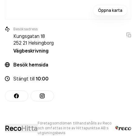
Öppna karta
Besöksadress
Kungsgatan 18
252 21
Helsingborg
Vägbeskrivning
Besök hemsida
Stängt
till
10:00
Företagsomdömen tillhandahålls av Reco
Reco
Hitta
och omfattas inte av Hittapunktse AB:s
utgivningsbevis