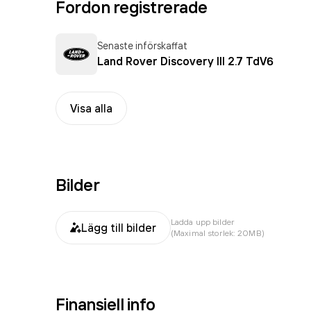
Fordon registrerade
Senaste införskaffat
Land Rover Discovery III 2.7 TdV6
Visa alla
Bilder
Ladda upp bilder
Lägg till bilder
(Maximal storlek: 20MB)
Finansiell info