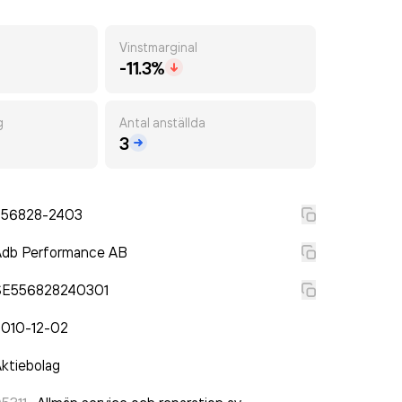
Vinstmarginal
-11.3%
g
Antal anställda
3
556828-2403
Adb Performance AB
SE556828240301
2010-12-02
ktiebolag