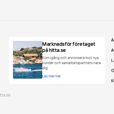
A
Marknadsför företaget
på hitta.se
A
Kom igång och annonsera mot nya
L
kunder och samarbetspartners nära
dig.
O
Läs mer här
K
tta.se