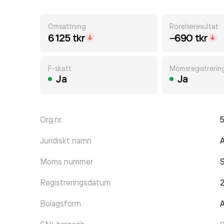
Omsättning
Rörelseresultat
6 125 tkr
−690 tkr
F-skatt
Momsregistrerin
Ja
Ja
Org.nr.
Juridiskt namn
Moms nummer
Registreringsdatum
Bolagsform
A