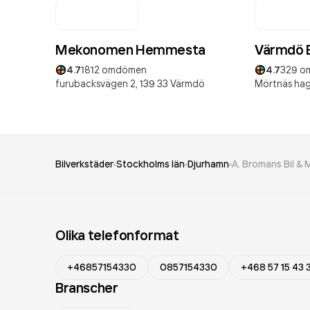
Mekonomen Hemmesta
Värmdö B
4.7
1812
omdömen
4.7
329
o
furubacksvägen 2,
139 33
Värmdö
Mörtnäs hag
Bilverkstäder
Stockholms län
Djurhamn
A. Bromans Bil &
Olika telefonformat
+46857154330
0857154330
+468 57 15 43 
Branscher