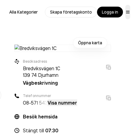
Alla Kategorier
Skapa företagskonto
Logga in
Öppna karta
Besöksadress
Bredviksvägen 1C
139 74
Djurhamn
Vägbeskrivning
r
Telefonnummer
08-5
71 543
Visa nummer
Besök hemsida
Stängt
till
07:30