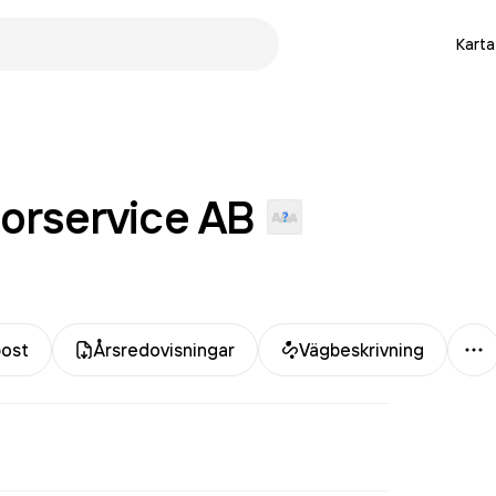
Karta
torservice
AB
Me
post
Årsredovisningar
Vägbeskrivning