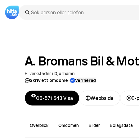
A. Bromans Bil & Mo
Bilverkstäder
i
Djurhamn
·
Skriv ett omdöme
Verifierad
08-571 543
Visa
Webbsida
E-
Överblick
Omdömen
Bilder
Bolagsdata