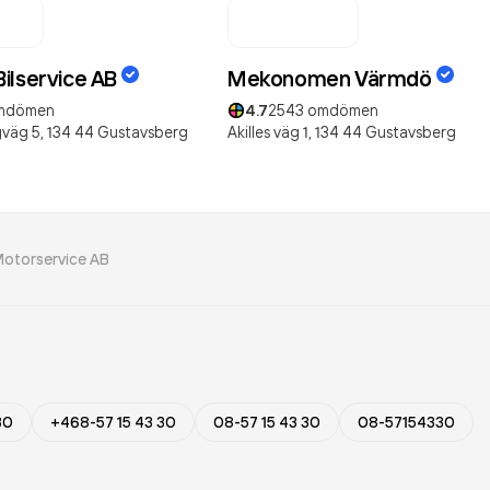
ilservice AB
Mekonomen Värmdö
mdömen
4.7
2543
omdömen
väg 5,
134 44
Gustavsberg
Akilles väg 1,
134 44
Gustavsberg
 Motorservice AB
30
+468-57 15 43 30
08-57 15 43 30
08-57154330