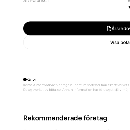
SNI-bransch
9
m
Årsredov
Visa bol
Källor
Kontaktinformationen är regelbundet importerad från Skatteverkets 
Bolagsverket av hitta.se. Annan information har företaget själv möjli
Rekommenderade företag