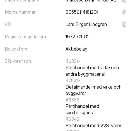
Moms nummer
SE556114181201
VD
Lars Birger Lindgren
Registreringsdatum
1972-01-01
Bolagsform
Aktiebolag
SNI-bransch
46831
·
Partihandel med virke och
andra byggmaterial
47521
·
Detaljhandel med virke och
byggvaror
46832
·
Partihandel med
sanitetsgods
46842
·
Partihandel med VVS-varor