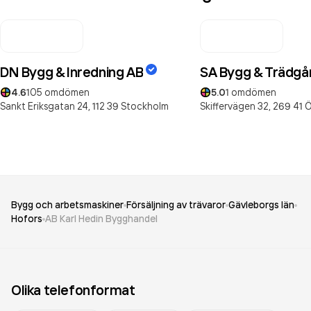
DN Bygg & Inredning AB
SA Bygg & Trädgå
4.6
105
omdömen
5.0
1
omdömen
Sankt Eriksgatan 24,
112 39
Stockholm
Skiffervägen 32,
269 41
Ö
Bygg och arbetsmaskiner
Försäljning av trävaror
Gävleborgs län
Hofors
AB Karl Hedin Bygghandel
Olika telefonformat