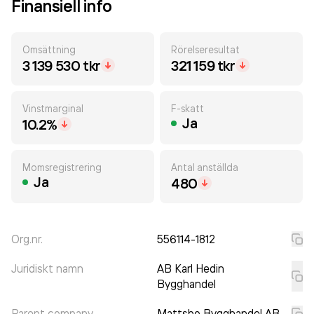
Finansiell info
Omsättning
Rörelseresultat
3 139 530 tkr
321 159 tkr
Vinstmarginal
F-skatt
Ja
10.2%
Momsregistrering
Antal anställda
Ja
480
Org.nr.
556114-1812
Juridiskt namn
AB Karl Hedin
Bygghandel
Parent company
Mattsbo Bygghandel AB