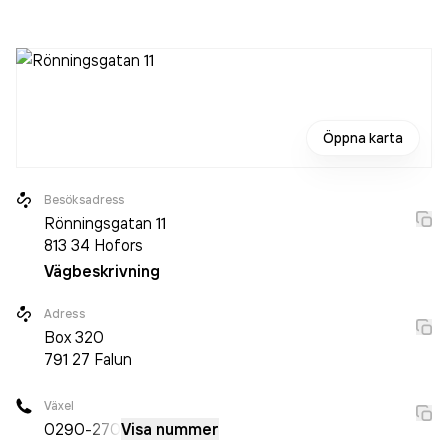
personer sedan 2023 då det jobbade 495 personer på
företaget. Bolaget är ett aktiebolag som varit aktivt sedan
1972. AB Karl Hedin Bygghandel
omsatte
3 139 530 000,00 kr
senaste räkenskapsåret (2024).
Öppna karta
Besöksadress
Rönningsgatan 11
813 34
Hofors
Vägbeskrivning
Adress
Box
320
791 27
Falun
Växel
0290
-270
Visa nummer