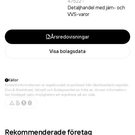
47522
·
Detaljhandel med järn- och
VVS-varor
Årsredovisningar
Visa bolagsdata
Källor
Kontaktinformationen är regelbundet importerad från Skatteverkets register,
Dun & Bradstreet, Value8 och Bolagsverket av hitta.se. Annan information
har företaget själv möjligheten att registrera på sin sida.
Rekommenderade företag