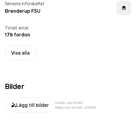
Senaste införskaffat
Brenderup FSU
Totalt antal
179 fordon
Visa alla
Bilder
Ladda upp bilder
Lägg till bilder
(Maximal storlek: 20MB)