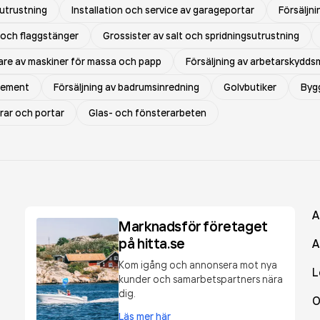
sutrustning
Installation och service av garageportar
Försäljni
r och flaggstänger
Grossister av salt och spridningsutrustning
kare av maskiner för massa och papp
Försäljning av arbetarskydds
 cement
Försäljning av badrumsinredning
Golvbutiker
Bygg
rrar och portar
Glas- och fönsterarbeten
A
Marknadsför företaget
på hitta.se
A
Kom igång och annonsera mot nya
L
kunder och samarbetspartners nära
dig.
O
Läs mer här