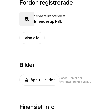
Fordon registrerade
Senaste införskaffat
Brenderup FSU
Visa alla
Bilder
Ladda upp bilder
Lägg till bilder
(Maximal storlek: 20MB)
Finansiell info