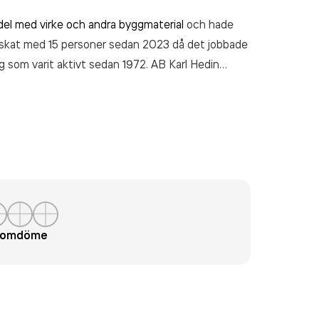
del med virke och andra byggmaterial
och hade
inskat med 15 personer sedan 2023 då det jobbade
g som varit aktivt sedan 1972. AB Karl Hedin
räkenskapsåret (2024).
t omdöme