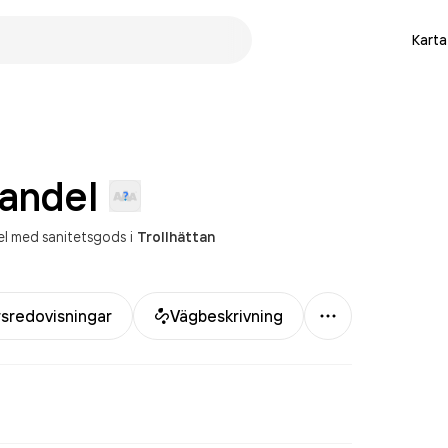
Karta
andel
el med sanitetsgods
i
Trollhättan
Mer
sredovisningar
Vägbeskrivning