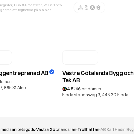
register, Dun & Bradstreet, Value8 och
gheten att registrera på sin sida.
yggentreprenad AB
Västra Götalands Bygg och
Tak AB
dömen
7,
865 31
Alnö
4.5
246
omdömen
Floda stationsväg 3,
448 30
Floda
l med sanitetsgods
Västra Götalands län
Trollhättan
AB Karl Hedin By