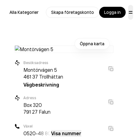
Alla Kategorier
Skapa företagskonto
Logga in
Öppna karta
Besöksadress
Montörvägen 5
461 37
Trollhättan
Vägbeskrivning
Adress
Box
320
791 27
Falun
Växel
0520
-48 80
Visa nummer