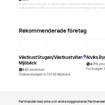
Kontaktinformationen är regelbundet importerad från Skatteverkets 
Bolagsverket av hitta.se. Annan information har företaget själv möjli
Rekommenderade företag
VästkustStugan/Västkustvillan
Alviks B
Mjöbäck
4.7
18
om
Fockvägen 1
5.0
1
omdömen
Öxabäcksvägen 9,
512 65
Mjöbäck
Partihandel med virke och andra byggmaterial
Partihande