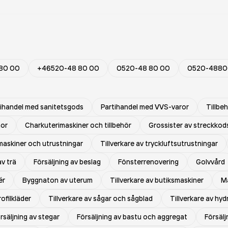
80 00
+46520-48 80 00
0520-48 80 00
0520-488
tihandel med sanitetsgods
Partihandel med VVS-varor
Tillbe
nor
Charkuterimaskiner och tillbehör
Grossister av streckkod
maskiner och utrustningar
Tillverkare av tryckluftsutrustningar
av trä
Försäljning av beslag
Fönsterrenovering
Golvvård
ér
Byggnaton av uterum
Tillverkare av butiksmaskiner
M
rofilkläder
Tillverkare av sågar och sågblad
Tillverkare av hyd
rsäljning av stegar
Försäljning av bastu och aggregat
Försälj