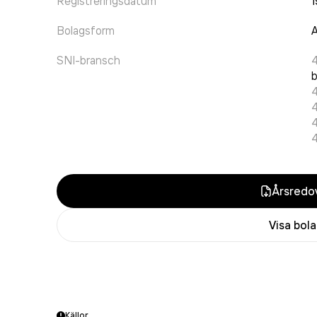
Registreringsdatum
1
Bolagsform
A
SNI-bransch
b
Årsredov
Visa bol
Källor