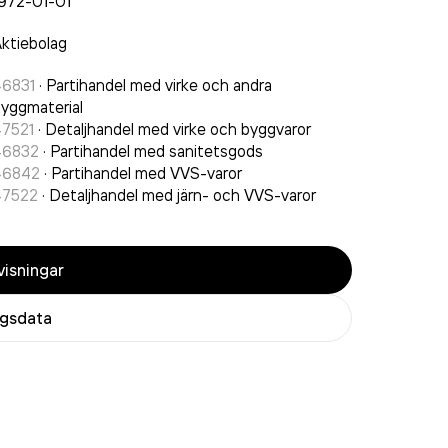
972-01-01
ktiebolag
46831
·
Partihandel med virke och andra
yggmaterial
47521
·
Detaljhandel med virke och byggvaror
46832
·
Partihandel med sanitetsgods
46842
·
Partihandel med VVS-varor
47522
·
Detaljhandel med järn- och VVS-varor
isningar
agsdata