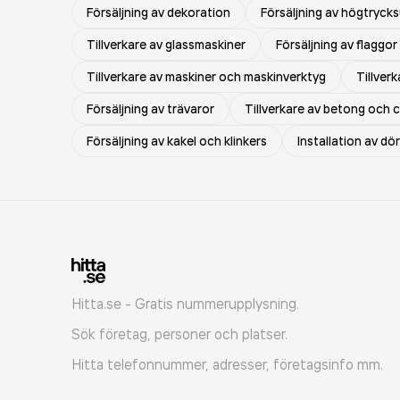
Försäljning av dekoration
Försäljning av högtryck
Tillverkare av glassmaskiner
Försäljning av flaggo
Tillverkare av maskiner och maskinverktyg
Tillver
Försäljning av trävaror
Tillverkare av betong och
Försäljning av kakel och klinkers
Installation av dö
Hitta.se - Gratis nummerupplysning.
Sök företag, personer och platser.
Hitta telefonnummer, adresser, företagsinfo mm.