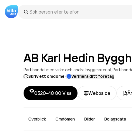
AB Karl Hedin
Byggh
Partihandel med virke och andra byggmaterial
Partihand
·
Skriv ett omdöme
Verifiera ditt företag
0520-48 80
Visa
Webbsida
År
Överblick
Omdömen
Bilder
Bolagsdata