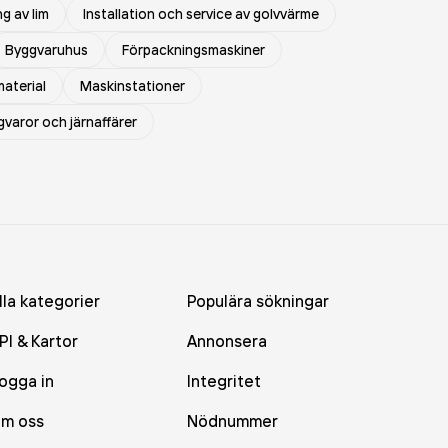
ng av lim
Installation och service av golvvärme
Byggvaruhus
Förpackningsmaskiner
material
Maskinstationer
varor och järnaffärer
lla kategorier
Populära sökningar
PI & Kartor
Annonsera
ogga in
Integritet
m oss
Nödnummer