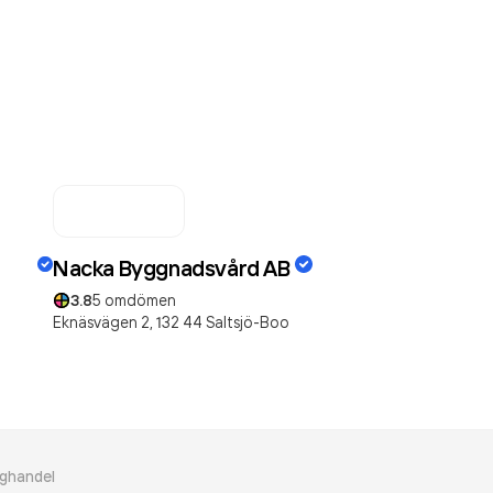
Nacka Byggnadsvård AB
3.8
5
omdömen
Eknäsvägen 2,
132 44
Saltsjö-Boo
gghandel