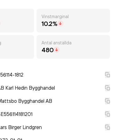
Vinstmarginal
10.2%
g
Antal anställda
480
56114-1812
B Karl Hedin Bygghandel
Mattsbo Bygghandel AB
E556114181201
ars Birger Lindgren