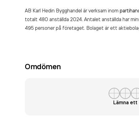
AB Karl Hedin Bygghandel är verksam inom
partihan
totalt 480 anställda 2024. Antalet anställda har m
495 personer på företaget. Bolaget är ett aktiebola
Bygghandel
omsatte 3 139 530 000,00 kr
senaste 
Omdömen
Lämna et