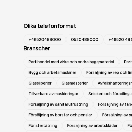
Olika telefonformat
+46520488000
0520488000
+46520 48 
Branscher
Partihandel med virke och andra byggmaterial
Par
Bygg och arbetsmaskiner
Försäljning av rep och li
Glassliperier
Glasmästerier
Avfallshanterings
Tillverkare av maskinringar
Snickeri och förädling 
Försäljning av sanitärutrustning
Försäljning av fan
Försäljning av borstar och penslar
Försäljning av p
Fönstertätning
Försäljning av arbetskläder
Fö