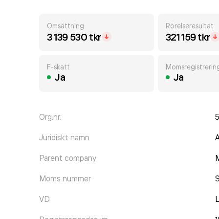
Omsättning
Rörelseresultat
3 139 530 tkr
321 159 tkr
F-skatt
Momsregistrerin
Ja
Ja
Org.nr.
5
Juridiskt namn
A
Parent company
Moms nummer
S
VD
L