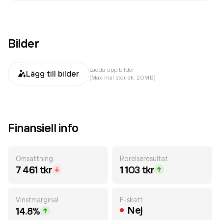
Bilder
Ladda upp bilder
Lägg till bilder
(Maximal storlek: 20MB)
Finansiell info
Omsättning
Rörelseresultat
7 461 tkr
1 103 tkr
Vinstmarginal
F-skatt
Nej
14.8%