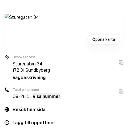
aktiebolag som varit aktivt sedan 1972. AB Solvo VVS
omsatte 7 461 000,00 kr
senaste räkenskapsåret (2016).
Öppna karta
Besöksadress
Sturegatan 34
172 31
Sundbyberg
Vägbeskrivning
Telefonnummer
08-2
6 50
Visa nummer
Besök hemsida
Lägg till öppettider