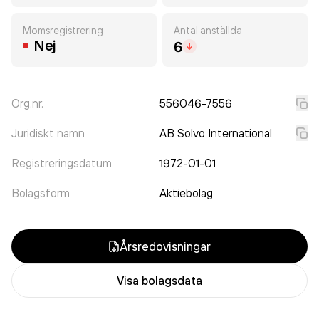
Momsregistrering
Antal anställda
Nej
6
Org.nr.
556046-7556
Juridiskt namn
AB Solvo International
Registreringsdatum
1972-01-01
Bolagsform
Aktiebolag
Årsredovisningar
Visa bolagsdata