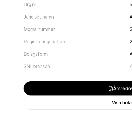
Org.nr.
Juridiskt namn
A
Moms nummer
Registreringsdatum
Bolagsform
A
SNI-bransch
Årsredov
Visa bol