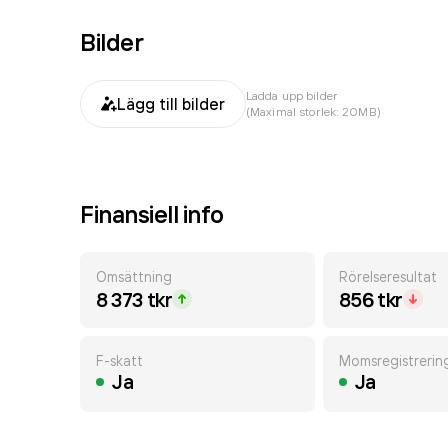
Bilder
Ladda upp bilder
Lägg till bilder
(Maximal storlek: 20MB)
Finansiell info
Omsättning
Rörelseresultat
8 373 tkr
856 tkr
F-skatt
Momsregistrerin
Ja
Ja