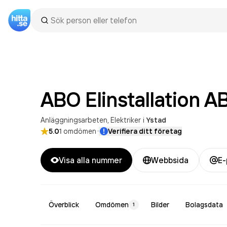
ABO Elinstallation
A
Anläggningsarbeten
Elektriker
i
Ystad
·
5.0
1
omdömen
Verifiera ditt företag
Visa alla nummer
Webbsida
E-
Överblick
Omdömen
Bilder
Bolagsdata
1