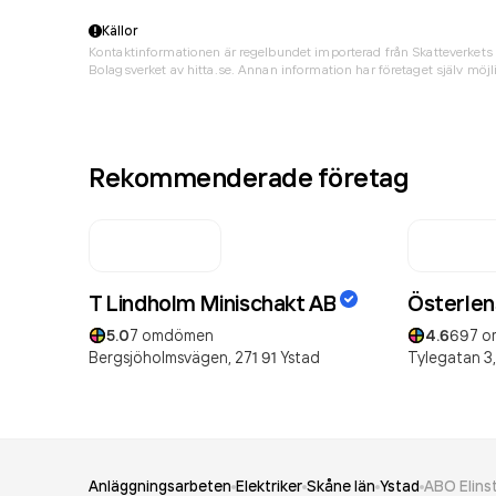
Källor
Kontaktinformationen är regelbundet importerad från Skatteverkets 
Bolagsverket av hitta.se. Annan information har företaget själv möjli
Rekommenderade företag
T Lindholm Minischakt AB
Österlen
5.0
7
omdömen
4.6
697
o
Bergsjöholmsvägen,
271 91
Ystad
Tylegatan 3,
Anläggningsarbeten
Elektriker
Skåne län
Ystad
ABO Elinst