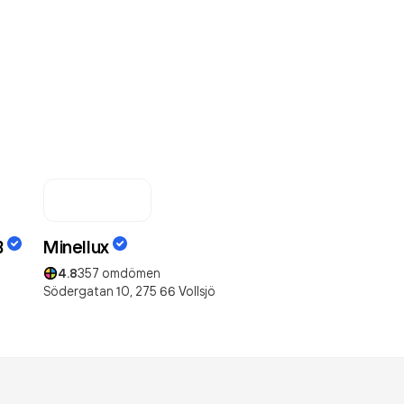
B
Minellux
4.8
357
omdömen
Södergatan 10,
275 66
Vollsjö