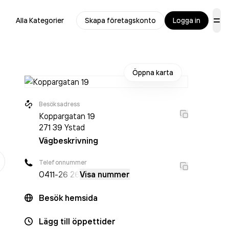
Alla Kategorier
Skapa företagskonto
Logga in
Öppna karta
Besöksadress
Koppargatan 19
271 39
Ystad
Vägbeskrivning
er
Telefonnummer
0411
-26 26
Visa nummer
Besök hemsida
Lägg till öppettider