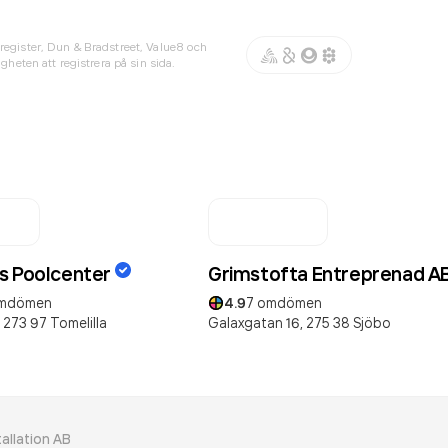
register, Dun & Bradstreet, Value8 och
gheten att registrera på sin sida.
s Poolcenter
Grimstofta Entreprenad A
mdömen
4.9
7
omdömen
273 97
Tomelilla
Galaxgatan 16,
275 38
Sjöbo
allation AB