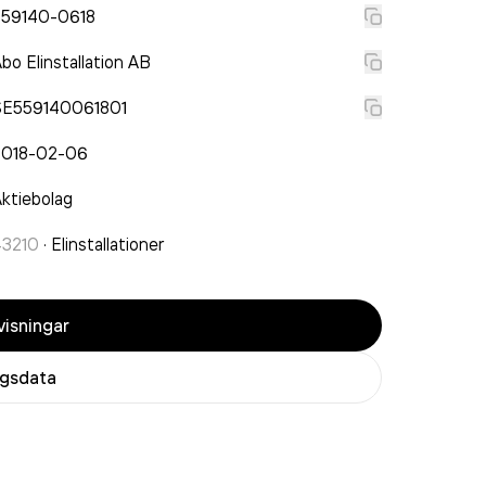
559140-0618
bo Elinstallation AB
SE559140061801
2018-02-06
ktiebolag
43210
·
Elinstallationer
isningar
agsdata