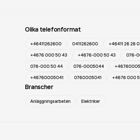
Olika telefonformat
+46411262600
0411262600
+46411 26 26 
+4676 000 50 43
+4676-000 50 43
076-0
076-000 50 44
076-0005044
+4676000
+46760005041
0760005041
+4676 000 5
Branscher
Anläggningsarbeten
Elektriker