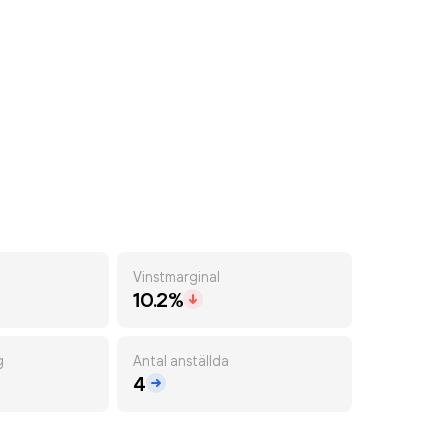
Vinstmarginal
10.2%
g
Antal anställda
4