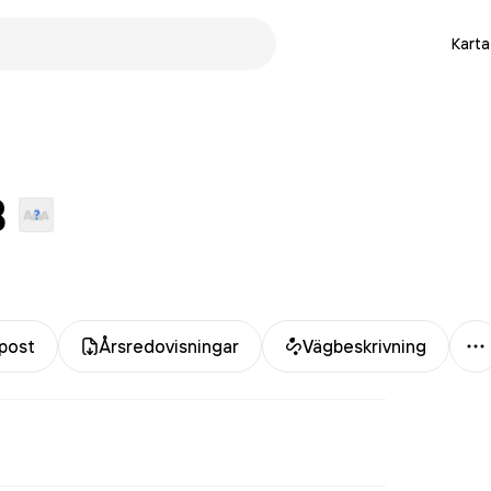
Karta
B
M
post
Årsredovisningar
Vägbeskrivning