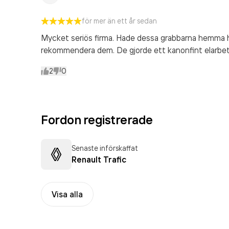
för mer än ett år sedan
Mycket seriös firma. Hade dessa grabbarna hemma ho
rekommendera dem. De gjorde ett kanonfint elarbet
2
0
Fordon registrerade
Senaste införskaffat
Renault Trafic
Visa alla