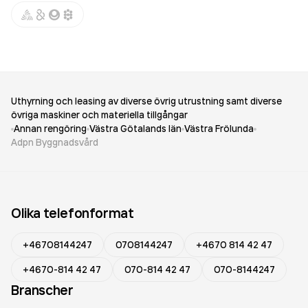
Uthyrning och leasing av diverse övrig utrustning samt diverse
övriga maskiner och materiella tillgångar
Annan rengöring
Västra Götalands län
Västra Frölunda
Adpn Byggnadsvård
Olika telefonformat
+46708144247
0708144247
+4670 814 42 47
+4670-814 42 47
070-814 42 47
070-8144247
Branscher