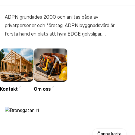
ADPN grundades 2000 och anlitas både av
privatpersoner och företag. ADPN byggnadsvård är i
första hand en plats att hyra EDGE golvslipar,
Speedheater och Kärcher textiltvätt. Vi säljer även Rubio
Monocoat golvvårdsprodukter och reservdelar till
Speedheater. En annan viktig funktion är möjligheten att
bolla idéer kring renovering och bevarande med oss. Ibland
kan man behöva en oberoende part att snacka
värmesystem eller annat obegripligt med för att få lite fler
Kontakt
Om oss
infallsvinklar. Jag Andreas har min bakgrund inom teater,
mässor och event som ljus/scendesigner och detta finns
även i dagsläget som en aktiv del av företaget.
Öppna karta