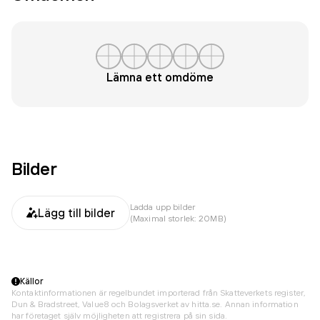
Lämna ett omdöme
Bilder
Ladda upp bilder
Lägg till bilder
(Maximal storlek: 20MB)
Källor
Kontaktinformationen är regelbundet importerad från Skatteverkets register,
Dun & Bradstreet, Value8 och Bolagsverket av hitta.se. Annan information
har företaget själv möjligheten att registrera på sin sida.