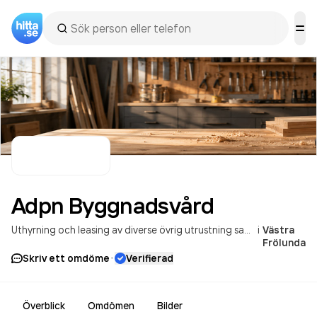
Adpn
Byggnadsvård
Uthyrning och leasing av diverse övrig utrustning samt diverse övriga maskiner och materiella tillgångar
i
Västra
Frölunda
·
Skriv ett omdöme
Verifierad
Överblick
Omdömen
Bilder