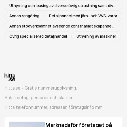
Uthyrning och leasing av diverse övrig utrustning samt diverse övriga maskiner och materiella tillgångar
Annan rengöring
Detaljhandel med järn- och VVS-varor
Annan stödverksamhet avseende konstnärligt skapande och scenkonst
Övrig specialiserad detaljhandel
Uthyrning av maskiner
Hitta.se - Gratis nummerupplysning.
Sök företag, personer och platser.
Hitta telefonnummer, adresser, företagsinfo mm.
Marknadsför företaget på