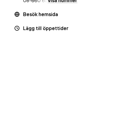
08-6
60 65
Visa nummer
Besök hemsida
Lägg till öppettider