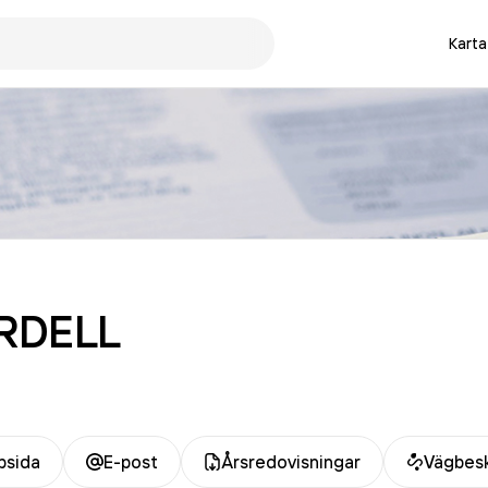
Karta
RDELL
sida
E-post
Årsredovisningar
Vägbesk