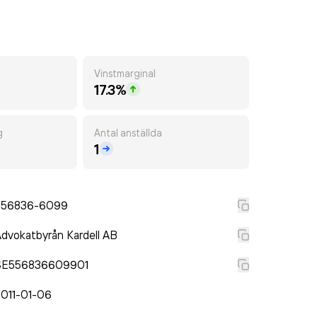
Vinstmarginal
17.3%
g
Antal anställda
1
556836-6099
dvokatbyrån Kardell AB
SE556836609901
2011-01-06