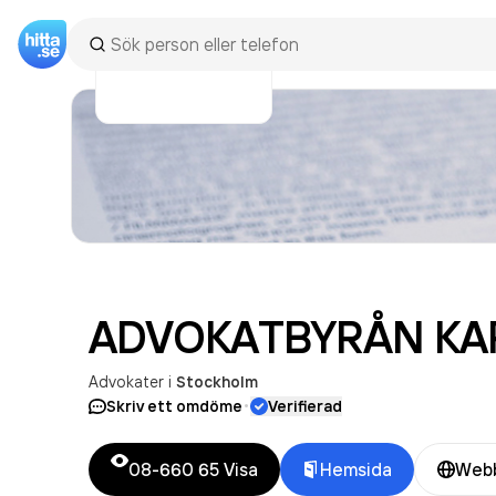
ADVOKATBYRÅN
KA
Advokater
i
Stockholm
·
Skriv ett omdöme
Verifierad
08-660 65
Visa
Hemsida
Webb