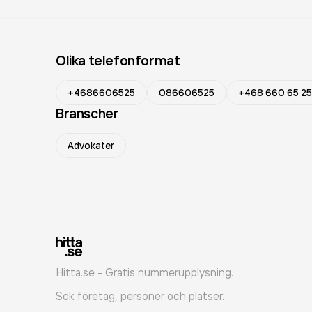
Olika telefonformat
+4686606525
086606525
+468 660 65 25
Branscher
Advokater
Hitta.se - Gratis nummerupplysning.
Sök företag, personer och platser.