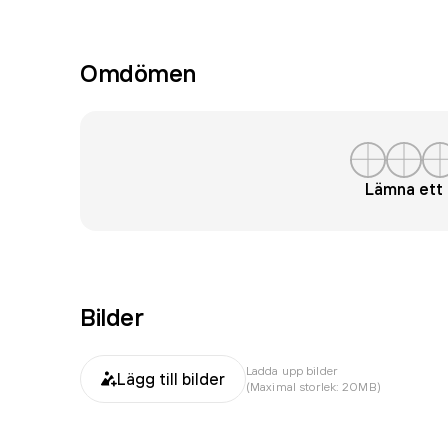
Omdömen
Lämna et
Bilder
Ladda upp bilder
Lägg till bilder
(Maximal storlek: 20MB)