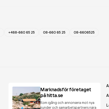
+468-660 65 25
08-660 65 25
08-6606525
A
Marknadsför företaget
på hitta.se
A
Kom igång och annonsera mot nya
L
kunder och samarbetspartners nära