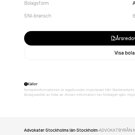
Bolagsform
A
SNI-bransch
Årsredov
Visa bol
Källor
Kontaktinformationen är regelbundet importerad från Skatteverkets 
Bolagsverket av hitta.se. Annan information har företaget själv möjli
Advokater
Stockholms län
Stockholm
ADVOKATBYRÅN K