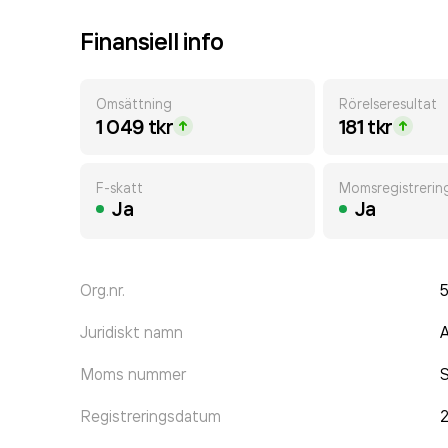
Finansiell info
Omsättning
Rörelseresultat
1 049 tkr
181 tkr
F-skatt
Momsregistrerin
Ja
Ja
Org.nr.
Juridiskt namn
A
Moms nummer
Registreringsdatum