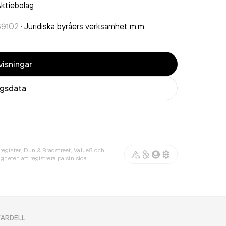
ktiebolag
69102
·
Juridiska byråers verksamhet m.m.
isningar
agsdata
register, Dun & Bradstreet, Value8 och
gheten att registrera på sin sida.
ARDELL