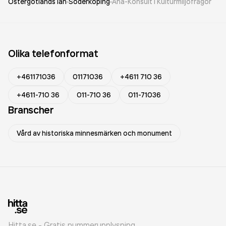
Östergötlands län
Söderköping
Aha-Konsult i Kulturmiljöfrågor
Olika telefonformat
+461171036
01171036
+4611 710 36
+4611-710 36
011-710 36
011-71036
Branscher
Vård av historiska minnesmärken och monument
Hitta.se - Gratis nummerupplysning.