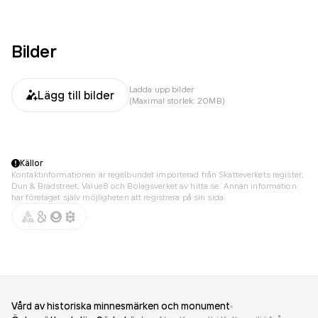
Bilder
Ladda upp bilder
Lägg till bilder
(Maximal storlek: 20MB)
Källor
Kontaktinformationen är regelbundet importerad från Skatteverkets register,
Dun & Bradstreet, Value8 och Bolagsverket av hitta.se. Annan information
har företaget själv möjligheten att registrera på sin sida.
Vård av historiska minnesmärken och monument