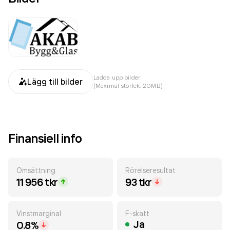
Ladda upp bilder
Lägg till bilder
(Maximal storlek: 20MB)
Finansiell info
Omsättning
Rörelseresultat
11 956 tkr
93 tkr
Vinstmarginal
F-skatt
Ja
0.8%