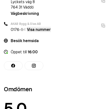
Lyckets väg 8
764 31
Väddö
Vägbeskrivning
AKAB Bygg & Glas AB
0176
-941
Visa nummer
Besök hemsida
Öppet
till
16:00
Omdömen
5.0