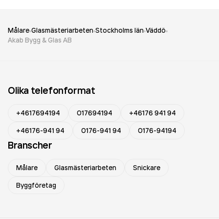
Målare
Glasmästeriarbeten
Stockholms län
Väddö
Akab Bygg & Glas AB
Olika telefonformat
+4617694194
017694194
+46176 941 94
+46176-941 94
0176-941 94
0176-94194
Branscher
Målare
Glasmästeriarbeten
Snickare
Byggföretag