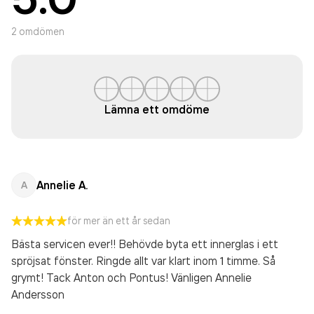
2
omdömen
Lämna ett omdöme
Annelie A.
A
för mer än ett år sedan
Bästa servicen ever!! Behövde byta ett innerglas i ett
spröjsat fönster. Ringde allt var klart inom 1 timme. Så
grymt! Tack Anton och Pontus! Vänligen Annelie
Andersson