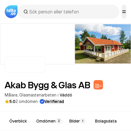
Akab Bygg & Glas
AB
Målare
Glasmästeriarbeten
i
Väddö
·
5.0
2
omdömen
Verifierad
Överblick
Omdömen
Bilder
Bolagsdata
2
1