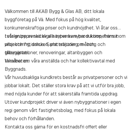
Välkommen till AKAB Bygg & Glas AB, ditt lokala
byggföretag på Vä. Med fokus på hög kvalitet,
konkurrenskraftiga priser och kundnöjdhet. Vi åtar oss
totalentreprenad av alla typer av nyproduktion, främst
I vår grupp av skickliga hantverkare har vi kompetens inom
villor och fritidshus. Samt erbjuder om- och
projektering, snickeri, plattsättning, målning och
tillbyggnationer, renoveringar, altanbyggen och
glasmästeri.
takarbeten.
Vi månar om våra anställda och har kollektivavtal med
Byggnads.
Vår huvudsakliga kundkrets består av privatpersoner och vi
jobbar lokalt. Det ställer stora krav på att vi utför bra jobb,
med nöjda kunder för att säkerställa framtida uppdrag.
Utöver kundprojekt driver vi även nybyggnationer i egen
regi genom vårt fastighetsbolag, med fokus på lokala
behov och förhållanden.
Kontakta oss gärna för en kostnadsfri offert eller