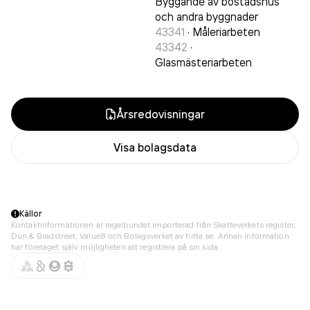
Byggande av bostadshus
och andra byggnader
43341
·
Måleriarbeten
43342
·
Glasmästeriarbeten
Årsredovisningar
Visa bolagsdata
Källor
Kontaktinformationen är regelbundet importerad från Skatteverkets register,
Dun & Bradstreet, Value8 och Bolagsverket av hitta.se. Annan information
har företaget själv möjligheten att registrera på sin sida.