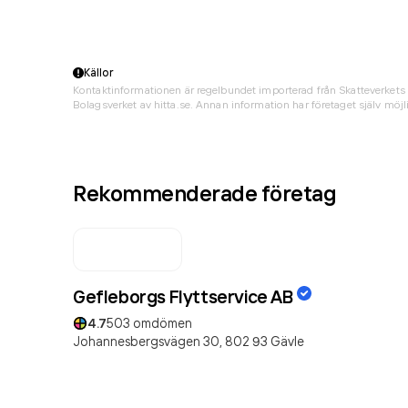
Källor
Kontaktinformationen är regelbundet importerad från Skatteverkets 
Bolagsverket av hitta.se. Annan information har företaget själv möjli
Rekommenderade företag
Gefleborgs Flyttservice AB
4.7
503
omdömen
Johannesbergsvägen 30,
802 93
Gävle