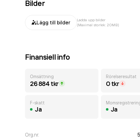
Bilder
Ladda upp bilder
Lägg till bilder
(Maximal storlek: 20MB)
Finansiell info
Omsättning
Rörelseresultat
26 884 tkr
0 tkr
F-skatt
Momsregistrerin
Ja
Ja
Org.nr.