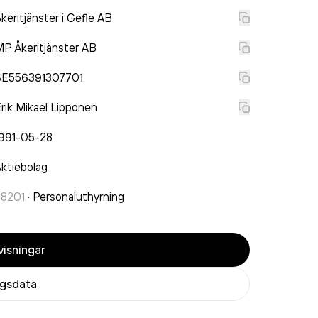
keritjänster i Gefle AB
P Åkeritjänster AB
SE556391307701
rik Mikael Lipponen
1991-05-28
ktiebolag
78201
·
Personaluthyrning
isningar
agsdata