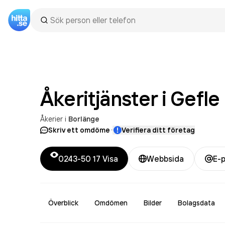
Åkeritjänster i
Gefle
Åkerier
i
Borlänge
·
Skriv ett omdöme
Verifiera ditt företag
0243-50 17
Visa
Webbsida
E-
Överblick
Omdömen
Bilder
Bolagsdata