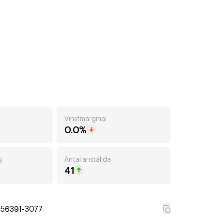
Vinstmarginal
0.0%
g
Antal anställda
41
556391-3077