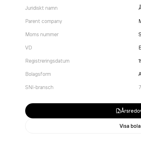
Juridiskt namn
Å
Parent company
M
Moms nummer
VD
E
Registreringsdatum
Bolagsform
A
SNI-bransch
Årsredov
Visa bol