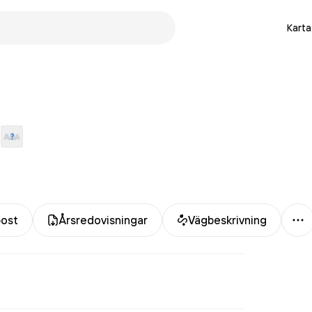
Karta
Me
post
Årsredovisningar
Vägbeskrivning