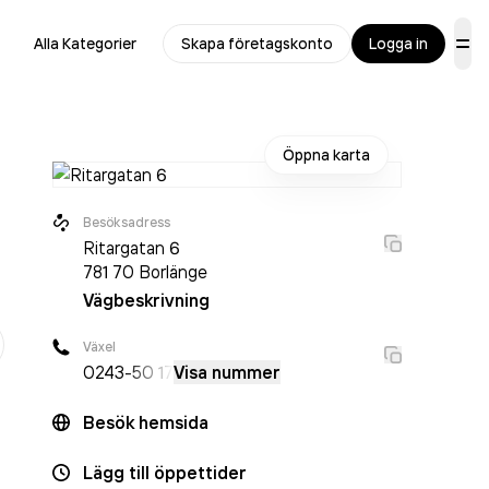
Alla Kategorier
Skapa företagskonto
Logga in
Öppna karta
Besöksadress
Ritargatan 6
781 70
Borlänge
Vägbeskrivning
r
Växel
0243
-50 17
Visa nummer
Besök hemsida
Lägg till öppettider