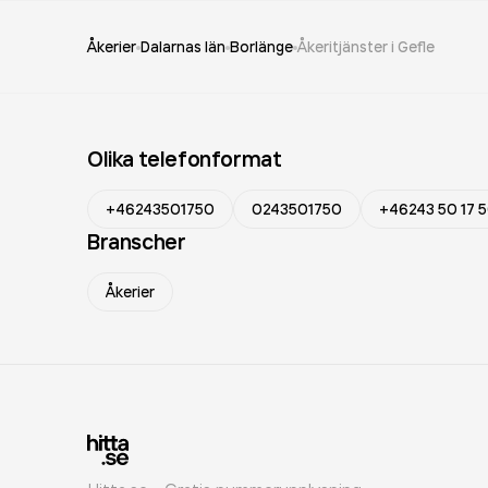
Åkerier
Dalarnas län
Borlänge
Åkeritjänster i Gefle
Olika telefonformat
+46243501750
0243501750
+46243 50 17 
Branscher
Åkerier