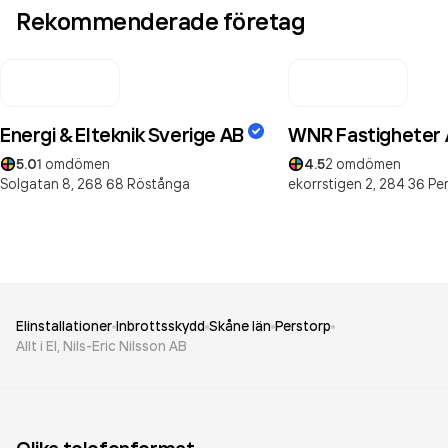
Rekommenderade företag
Energi & Elteknik Sverige AB
WNR Fastigheter
5.0
1
omdömen
4.5
2
omdömen
Solgatan 8,
268 68
Röstånga
ekorrstigen 2,
284 36
Pe
Elinstallationer
Inbrottsskydd
Skåne län
Perstorp
Allt i El, Nils-Eric Nilsson AB