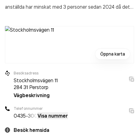
anställda har minskat med 3 personer sedan 2024 då det
jobbade 4 personer på företaget. Bolaget är ett aktiebolag
som varit aktivt sedan 1983. Allt i El, Nils-Eric Nilsson AB
omsatte 3 278 000,00 kr
senaste räkenskapsåret (2025).
Öppna karta
Besöksadress
Stockholmsvägen 11
284 31
Perstorp
Vägbeskrivning
Telefonnummer
0435
-300
Visa nummer
Besök hemsida