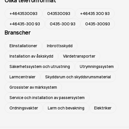
Olika telefonformat
+4643530093
043530093
+46435 300 93
+46435-300 93
0435-300 93
0435-30093
Branscher
Elinstallationer
Inbrottsskydd
Installation av åskskydd
Värdetransporter
Säkerhetssystem och utrustning
Utrymningssystem
Larmcentraler
Skyddsrum och skyddsrumsmaterial
Grossister av märksystem
Service och installation av passersystem
Ordningsvakter
Larm och bevakning
Elektriker