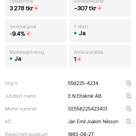
Omsättning
Rörelseresultat
3 278 tkr
−307 tkr
Vinstmarginal
F-skatt
Ja
-9.4%
Momsregistrering
Antal anställda
Ja
1
Org.nr.
556225-4234
Juridiskt namn
E.N.Elteknik AB
Moms nummer
SE556225423401
VD
Jan Emil Joakim Nilsson
Registreringsdatum
1983-08-27