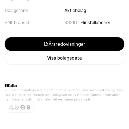
Bolagsform
Aktiebolag
SNI-bransch
43210
·
Elinstallationer
Årsredovisningar
Visa bolagsdata
Källor
Kontaktinformationen är regelbundet importerad från Skatteverkets register,
Dun & Bradstreet, Value8 och Bolagsverket av hitta.se. Annan information
har företaget själv möjligheten att registrera på sin sida.