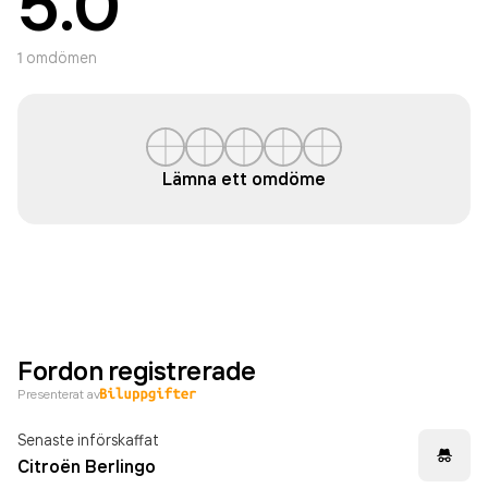
5.0
1
omdömen
Lämna ett omdöme
Fordon registrerade
Presenterat av
Senaste införskaffat
Citroën Berlingo