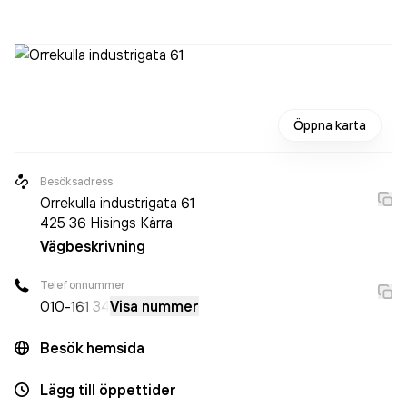
sedan 2023 då det jobbade 74 personer på företaget.
Bolaget är ett aktiebolag som varit aktivt sedan 1995.
Alnova Balkongsystem AB
omsatte 154 779 000,00 kr
senaste räkenskapsåret (2024).
Öppna karta
Besöksadress
Orrekulla industrigata 61
425 36
Hisings Kärra
Vägbeskrivning
Telefonnummer
010-
161 34
Visa nummer
Besök hemsida
Lägg till öppettider