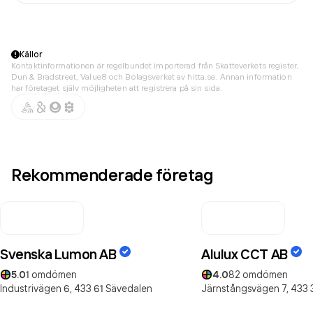
Källor
Kontaktinformationen är regelbundet importerad från Skatteverkets register,
Dun & Bradstreet, Value8 och Bolagsverket av hitta.se. Annan information
har företaget själv möjligheten att registrera på sin sida.
Rekommenderade företag
Svenska Lumon AB
Alulux CCT AB
5.0
1
omdömen
4.0
82
omdömen
Industrivägen 6,
433 61
Sävedalen
Järnstångsvägen 7,
433 