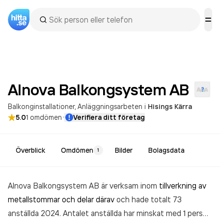
Alnova Balkongsystem
AB
Balkonginstallationer
Anläggningsarbeten
i
Hisings Kärra
·
5.0
1
omdömen
Verifiera ditt företag
Överblick
Omdömen
Bilder
Bolagsdata
1
Alnova Balkongsystem AB är verksam inom
tillverkning av
metallstommar och delar därav
och hade totalt 73
anställda 2024. Antalet anställda har minskat med 1 person