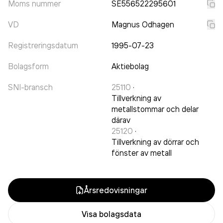
Moms nummer
SE556522295601
VD
Magnus Odhagen
Registreringsdatum
1995-07-23
Bolagsform
Aktiebolag
SNI-bransch
25110
·
Tillverkning av
metallstommar och delar
därav
25120
·
Tillverkning av dörrar och
fönster av metall
Årsredovisningar
Visa bolagsdata