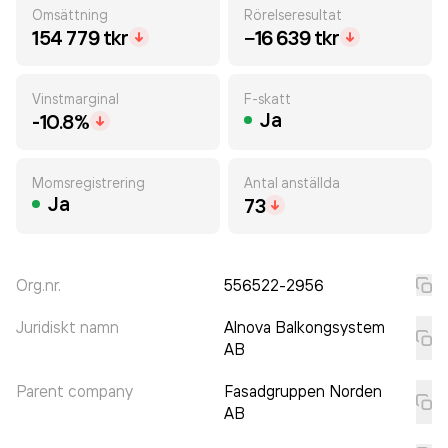
Omsättning
Rörelseresultat
154 779 tkr
−16 639 tkr
Vinstmarginal
F-skatt
Ja
-10.8%
Momsregistrering
Antal anställda
Ja
73
Org.nr.
556522-2956
Juridiskt namn
Alnova Balkongsystem
AB
Parent company
Fasadgruppen Norden
AB