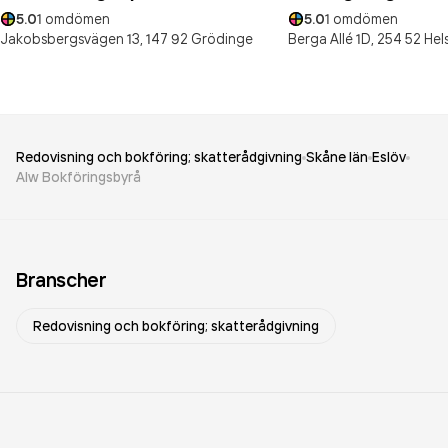
5.0
1
omdömen
5.0
1
omdömen
Jakobsbergsvägen 13,
147 92
Grödinge
Berga Allé 1D,
254 52
Hel
Redovisning och bokföring; skatterådgivning
Skåne län
Eslöv
Alw Bokföringsbyrå
Branscher
Redovisning och bokföring; skatterådgivning