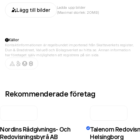
Ladda upp bilder
Lägg till bilder
(Maximal storlek: 20MB)
Källor
Kontaktinformationen är regelbundet importerad från Skatteverkets register,
Dun & Bradstreet, Value8 och Bolagsverket av hitta.se. Annan information
har företaget själv möjligheten att registrera på sin sida.
Rekommenderade företag
Nordins Rådgivnings- Och
Talenom Redovisn
Redovisningsbyrå AB
Helsingborg