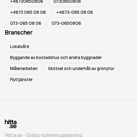
+46730650806
0730650806
+4673 065 08 06
+4673-065 08 06
073-065 08 06
073-0650806
Branscher
Lokalvård
Byggande av bostadshus och andra byggnader
Måleriarbeten
Skötsel och underhåll av grönytor
Flyttjänster
Hitta.se - Gratis nummerupplysning.