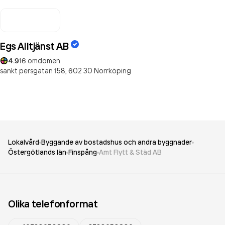
Egs Alltjänst AB
4.9
16
omdömen
sankt persgatan 158,
602 30
Norrköping
Lokalvård
Byggande av bostadshus och andra byggnader
Östergötlands län
Finspång
Amt Flytt & Städ AB
Olika telefonformat