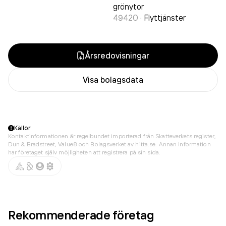
grönytor
49420
·
Flyttjänster
Årsredovisningar
Visa bolagsdata
Källor
Kontaktinformationen är regelbundet importerad från Skatteverkets register,
Dun & Bradstreet, Value8 och Bolagsverket av hitta.se. Annan information
har företaget själv möjligheten att registrera på sin sida.
Rekommenderade företag