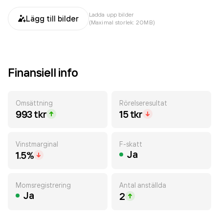
Ladda upp bilder
Lägg till bilder
(Maximal storlek: 20MB)
Finansiell info
Omsättning
Rörelseresultat
993 tkr
15 tkr
Vinstmarginal
F-skatt
Ja
1.5%
Momsregistrering
Antal anställda
Ja
2