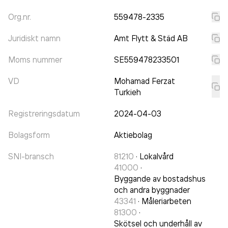
Org.nr.
559478-2335
Juridiskt namn
Amt Flytt & Städ AB
Moms nummer
SE559478233501
VD
Mohamad Ferzat
Turkieh
Registreringsdatum
2024-04-03
Bolagsform
Aktiebolag
SNI-bransch
81210
·
Lokalvård
41000
·
Byggande av bostadshus
och andra byggnader
43341
·
Måleriarbeten
81300
·
Skötsel och underhåll av