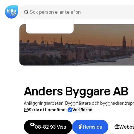
Anders Byggare
AB
Anläggningsarbeten
Byggmästare och byggnadsentrepr
·
Skriv ett omdöme
Verifierad
08-82 93
Visa
Hemsida
Webbs