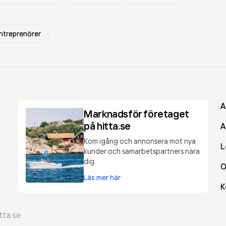
ntreprenörer
A
Marknadsför företaget
på hitta.se
A
Kom igång och annonsera mot nya
L
kunder och samarbetspartners nära
dig.
O
Läs mer här
K
tta.se