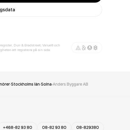
agsdata
register, Dun & Bradstreet, Value8 och
gheten att registrera på sin sida.
nörer
Stockholms län
Solna
Anders Byggare AB
+468-82 93 80
08-82 93 80
08-829380