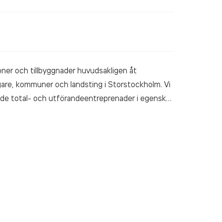
ner och tillbyggnader huvudsakligen åt
gare, kommuner och landsting i Storstockholm. Vi
åde total- och utförandeentreprenader i egenskap
r till exempel kulturhistoriskt värdefull
verksamhet och sjukhus. Vi är en pålitlig
amarbete med våra kunder och leverantörer.