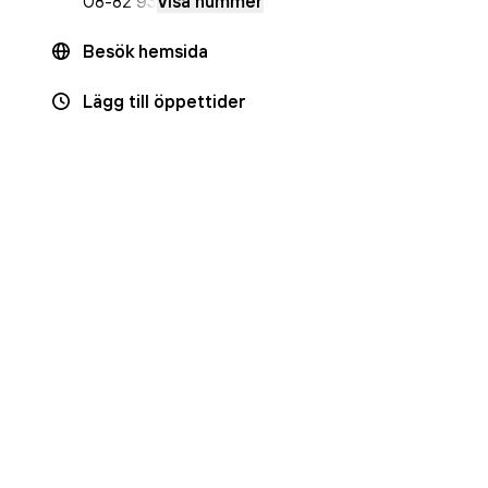
08-8
2 93
Visa nummer
Besök hemsida
Lägg till öppettider