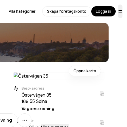
Alla Kategorier
Skapa företagskonto
Logga in
Öppna karta
Besöksadress
Östervägen 35
169 55
Solna
Vägbeskrivning
Mer
ivning
Telefon