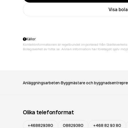
Visa bol
Källor
Kontaktinformationen är regelbundet importerad från Skatteverkets 
Bolagsverket av hitta.se. Annan information har företaget själv möjli
Anläggningsarbeten
Byggmästare och byggnadsentrepre
Olika telefonformat
+468829380
08829380
+468 82 93 80