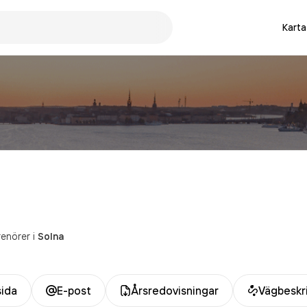
Karta
enörer
i
Solna
ida
E-post
Årsredovisningar
Vägbeskr