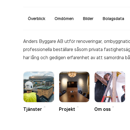
Överblick
Omdömen
Bilder
Bolagsdata
Anders Byggare AB utför renoveringar, ombyggnatio
professionella beställare såsom privata fastighetsä
har lång och gedigen erfarenhet av att samordna b
av generalentreprenör. Vi jobbar ofta i känsliga miljöe
bebyggelse, ombyggnationer med pågående ordinarie 
entreprenör som levererar helhetslösningar i nära s
Tjänster
Projekt
Om oss