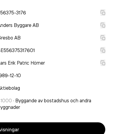
556375-3176
Anders Byggare AB
Gresbo AB
SE556375317601
ars Erik Patric Hörner
989-12-10
ktiebolag
41000
·
Byggande av bostadshus och andra
byggnader
isningar