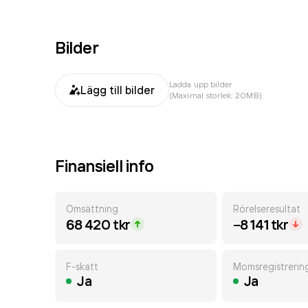
Bilder
Ladda upp bilder
Lägg till bilder
(Maximal storlek: 20MB)
Finansiell info
Omsättning
Rörelseresultat
68 420 tkr
−8 141 tkr
F-skatt
Momsregistrerin
Ja
Ja