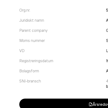
Org.nr.
Juridiskt namn
Parent company
Moms nummer
VD
L
Registreringsdatum
1
Bolagsform
A
SNI-bransch
Årsredov