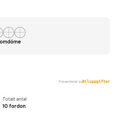
t omdöme
Presenterat av
Totalt antal
10 fordon