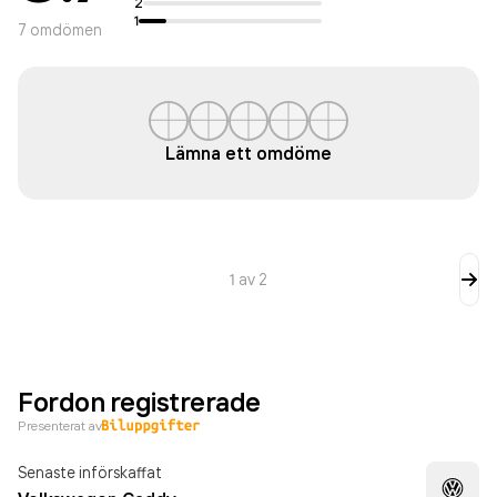
2
1
7
omdömen
Lämna ett omdöme
1
av
2
Fordon registrerade
Presenterat av
Senaste införskaffat