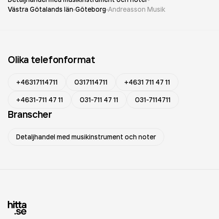
Västra Götalands län
Göteborg
Andreasson Musik
Olika telefonformat
+46317114711
0317114711
+4631 711 47 11
+4631-711 47 11
031-711 47 11
031-7114711
Branscher
Detaljhandel med musikinstrument och noter