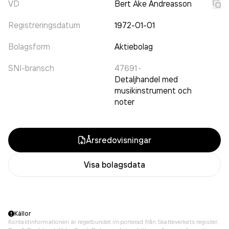
VD
Bert Åke Andreasson
Registreringsdatum
1972-01-01
Bolagsform
Aktiebolag
SNI-bransch
47691
·
Detaljhandel med
musikinstrument och
noter
Årsredovisningar
Visa bolagsdata
Källor
Kontaktinformationen är regelbundet importerad från Skatteverkets register,