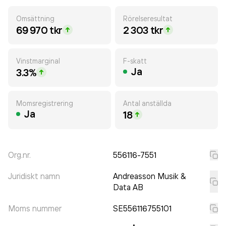
Omsättning
Rörelseresultat
69 970 tkr
2 303 tkr
Vinstmarginal
F-skatt
Ja
3.3%
Momsregistrering
Antal anställda
Ja
18
Org.nr.
556116-7551
Juridiskt namn
Andreasson Musik &
Data AB
Moms nummer
SE556116755101