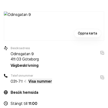
2024 då det jobbade 16 personer på företaget. Bolaget är
ett aktiebolag som varit aktivt sedan 1972. Andreasson
Musik
omsatte 69 970 000,00 kr
senaste
räkenskapsåret (2025).
Öppna karta
Besöksadress
Odinsgatan 9
411 03
Göteborg
Vägbeskrivning
Telefonnummer
031-
711 47
Visa nummer
Besök hemsida
Stängt
till
11:00