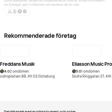
Dun & Bradstreet, Value8 och Bolagsverket av hitta.se. Annan information
har företaget själv möjligheten att registrera på sin sida.
Rekommenderade företag
Freddans Musik
Eliasson Music Pr
4.0
2
omdömen
5.0
1
omdömen
odinsplatsen 8B,
411 02
Göteborg
Södra Ringgatan 27,
441
Detaljhandel med musikinstrument och noter