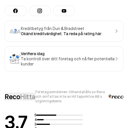
Kreditbetyg från Dun & Bradstreet
Okänd kreditvärdighet. Ta reda på rating här.
Verifiera idag
Ta kontroll över ditt företag och nå fler potentiella
kunder
Företagsomdömen tillhandahålls av Reco
Reco
Hitta
och omfattas inte av Hittapunktse AB:s
utgivningsbevis
3.7
5
4
3