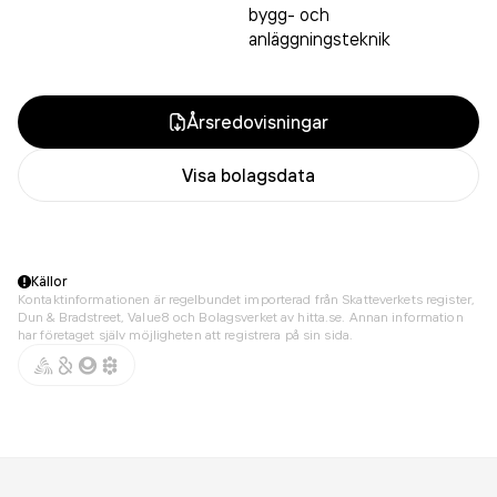
bygg- och
anläggningsteknik
Årsredovisningar
Visa bolagsdata
Källor
Kontaktinformationen är regelbundet importerad från Skatteverkets register,
Dun & Bradstreet, Value8 och Bolagsverket av hitta.se. Annan information
har företaget själv möjligheten att registrera på sin sida.