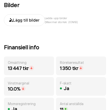
Bilder
Ladda upp bilder
Lägg till bilder
(Maximal storlek: 20MB)
Finansiell info
Omsättning
Rörelseresultat
13 447 tkr
1 350 tkr
Vinstmarginal
F-skatt
Ja
10.0%
Momsregistrering
Antal anställda
Ja
11