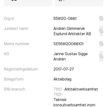
Org.nr.
559120-0661
Juridiskt namn
Andrén Glimmervik
Esplund Arkitekter AB
Moms nummer
SE559120066101
VD
Janne Gustav Sigge
Andrén
Registreringsdatum
2017-07-27
Bolagsform
Aktiebolag
SNI-bransch
71110
·
Arkitektverksamhet
71121
·
Teknisk
konsultverksamhet inom