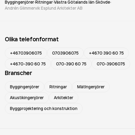
Byggingenjörer
Ritningar
Västra Götalands län
Skövde
Andrén Glimmervik Esplund Arkitekter AB
Olika telefonformat
+46703906075
0703906075
+4670 390 60 75
+4670-390 60 75
070-390 60 75
070-3906075
Branscher
Byggingenjörer
Ritningar
MätIngenjörer
Akustikingenjörer
Arkitekter
Byggprojektering och konstruktion