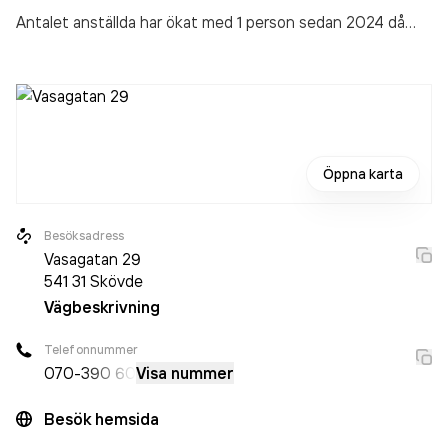
Antalet anställda har ökat med 1 person sedan 2024 då
det jobbade 10 personer på företaget. Bolaget är ett
aktiebolag som varit aktivt sedan 2017. Andrén Glimmervik
Esplund Arkitekter AB
omsatte 13 447 000,00 kr
senaste
räkenskapsåret (2025).
Öppna karta
Besöksadress
Vasagatan 29
541 31
Skövde
Vägbeskrivning
Telefonnummer
070-
390 60
Visa nummer
Besök hemsida