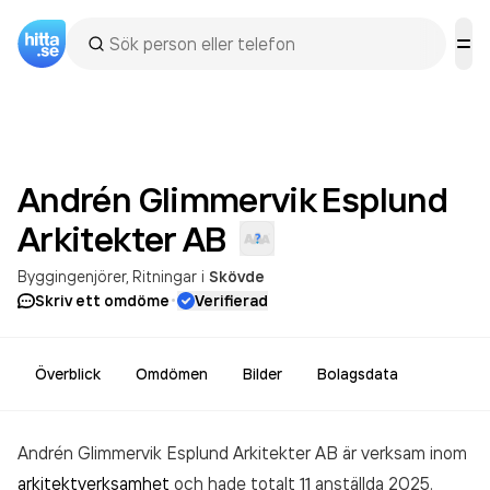
Andrén Glimmervik Esplund
Arkitekter
AB
Byggingenjörer
Ritningar
i
Skövde
·
Skriv ett omdöme
Verifierad
Överblick
Omdömen
Bilder
Bolagsdata
Andrén Glimmervik Esplund Arkitekter AB är verksam inom
arkitektverksamhet
och hade totalt 11 anställda 2025.