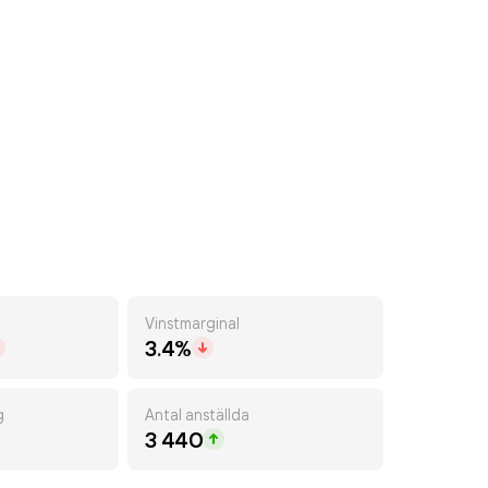
Vinstmarginal
3.4%
g
Antal anställda
3 440