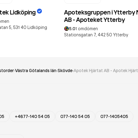
ek Lidköping
Apoteksgruppen i Ytterby N
AB - Apoteket Ytterby
ömen
tan 5,
531 40
Lidköping
5.0
1
omdömen
Stationsgatan 7,
442 50
Ytterby
storder
Västra Götalands län
Skövde
Apotek Hjärtat AB - Apotek Hjärt
05
+4677-140 54 05
077-140 54 05
077-1405405