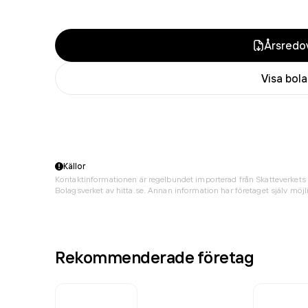
Årsredov
Visa bol
Källor
Kontaktinformationen är regelbundet importerad från Skatteverkets 
Bolagsverket av hitta.se. Annan information har företaget själv möjli
Rekommenderade företag