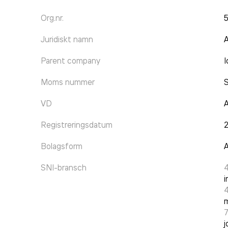
Org.nr.
Juridiskt namn
A
Parent company
I
Moms nummer
VD
Registreringsdatum
Bolagsform
A
SNI-bransch
i
m
j