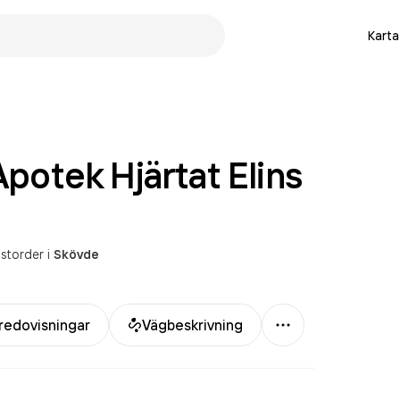
Karta
Apotek Hjärtat Elins
ostorder
i
Skövde
Mer
redovisningar
Vägbeskrivning