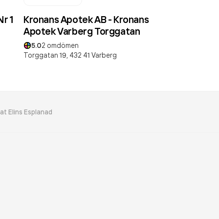
r 1
Kronans Apotek AB - Kronans
Apotek Varberg Torggatan
5.0
2
omdömen
Torggatan 19,
432 41
Varberg
at Elins Esplanad