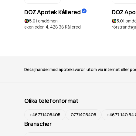
DOZ Apotek Kållered
DOZ Apot
5.0
1
omdömen
5.0
1
omd
ekenleden 4,
428 36
Kållered
rörstrandsga
Detaljhandel med apoteksvaror, utom via internet eller po
Olika telefonformat
+46771405405
0771405405
+4677 140 54 
Branscher