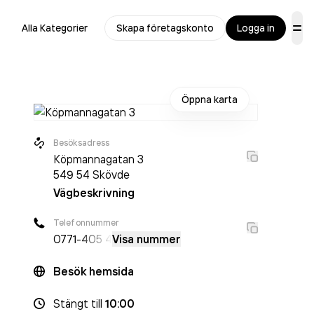
Alla Kategorier
Skapa företagskonto
Logga in
Öppna karta
Besöksadress
Köpmannagatan 3
549 54
Skövde
Vägbeskrivning
Telefonnummer
0771
-405 4
Visa nummer
Besök hemsida
Stängt
till
10:00