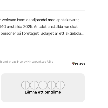
är verksam inom
detaljhandel med apoteksvaror,
40 anställda 2025. Antalet anställda har ökat
ersoner på företaget. Bolaget är ett aktiebolag
potek Hjärtat Elins Esplanad
omsatte
5).
h omfattas inte av Hittapunktse AB:s
Lämna ett omdöme