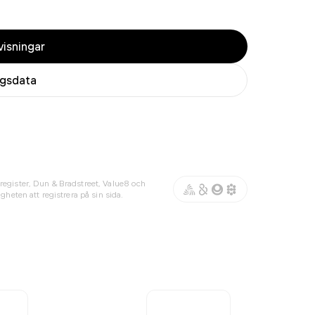
isningar
agsdata
register, Dun & Bradstreet, Value8 och
gheten att registrera på sin sida.