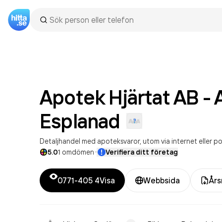
Apotek Hjärtat AB - 
Esplanad
Detaljhandel med apoteksvaror, utom via internet eller p
·
5.0
1
omdömen
Verifiera ditt företag
0771-405 4
Visa
Webbsida
Års