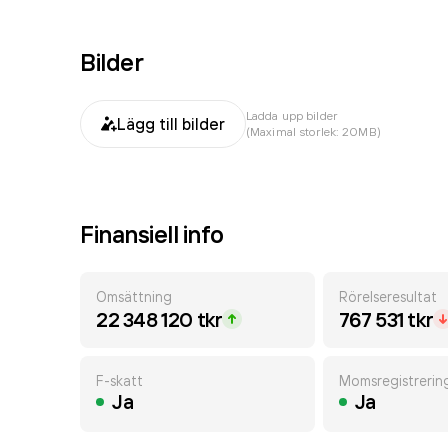
Bilder
Ladda upp bilder
Lägg till bilder
(Maximal storlek: 20MB)
Finansiell info
Omsättning
Rörelseresultat
22 348 120 tkr
767 531 tkr
F-skatt
Momsregistrerin
Ja
Ja