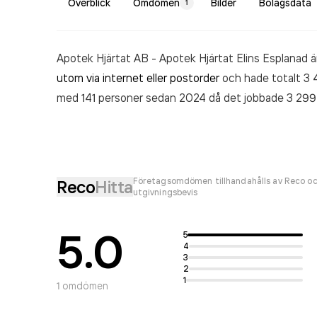
Överblick
Omdömen
Bilder
Bolagsdata
1
Apotek Hjärtat AB - Apotek Hjärtat Elins Esplanad 
utom via internet eller postorder
och hade totalt 3 4
med 141 personer sedan 2024 då det jobbade 3 299 p
som varit aktivt sedan 2008. Apotek Hjärtat AB - A
22 348 120 000,00 kr
senaste räkenskapsåret (202
Företagsomdömen tillhandahålls av Reco oc
Reco
Hitta
utgivningsbevis
5.0
5
4
3
2
1
1
omdömen