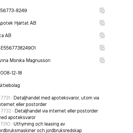
556773-8249
potek Hjärtat AB
ca AB
SE556773824901
Anna Monika Magnusson
2008-12-18
ktiebolag
47731
·
Detaljhandel med apoteksvaror, utom via
nternet eller postorder
47732
·
Detaljhandel via internet eller postorder
ed apoteksvaror
77310
·
Uthyrning och leasing av
ordbruksmaskiner och jordbruksredskap