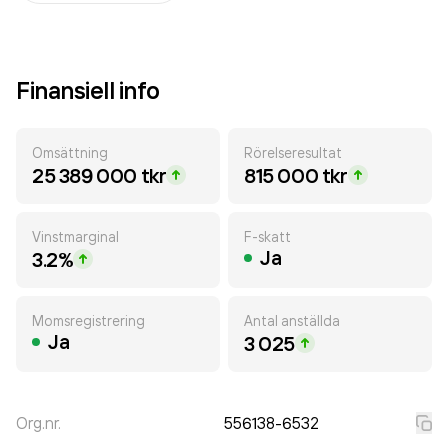
Finansiell info
Omsättning
Rörelseresultat
25 389 000 tkr
815 000 tkr
Vinstmarginal
F-skatt
Ja
3.2%
Momsregistrering
Antal anställda
Ja
3 025
Org.nr.
556138-6532