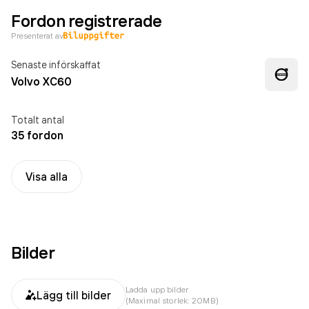
Fordon registrerade
Presenterat av
Senaste införskaffat
Volvo XC60
Totalt antal
35 fordon
Visa alla
Bilder
Ladda upp bilder
Lägg till bilder
(Maximal storlek: 20MB)