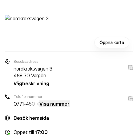
med 204 personer sedan 2023 då det jobbade 2 821
personer på företaget. Bolaget är ett aktiebolag som varit
aktivt sedan 1972. Apoteket Älgen
omsatte
25 389 000 000,00 kr
senaste räkenskapsåret (2024).
Öppna karta
Besöksadress
nordkroksvägen 3
468 30
Vargön
Vägbeskrivning
Telefonnummer
0771
-450 4
Visa nummer
Besök hemsida
Öppet
till
17:00