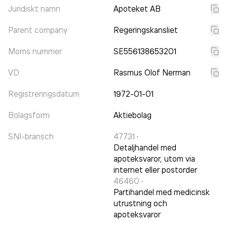
Juridiskt namn
Apoteket AB
Parent company
Regeringskansliet
Moms nummer
SE556138653201
VD
Rasmus Olof Nerman
Registreringsdatum
1972-01-01
Bolagsform
Aktiebolag
SNI-bransch
47731
·
Detaljhandel med
apoteksvaror, utom via
internet eller postorder
46460
·
Partihandel med medicinsk
utrustning och
apoteksvaror