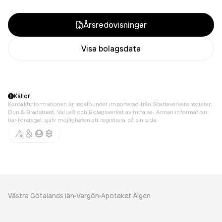
Årsredovisningar
Visa bolagsdata
Källor
Kontaktinformationen är regelbundet importerad från Skatteverkets register,
Dun & Bradstreet, Value8 och Bolagsverket av hitta.se. Annan information
har företaget själv möjligheten att registrera på sin sida.
Västra Götalands län
Vargön
Apoteket Älgen