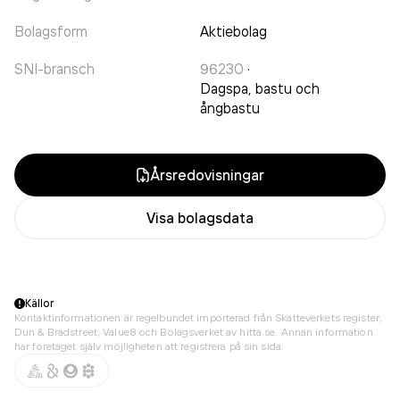
Bolagsform
Aktiebolag
SNI-bransch
96230
·
Dagspa, bastu och
ångbastu
Årsredovisningar
Visa bolagsdata
Källor
Kontaktinformationen är regelbundet importerad från Skatteverkets register,
Dun & Bradstreet, Value8 och Bolagsverket av hitta.se. Annan information
har företaget själv möjligheten att registrera på sin sida.