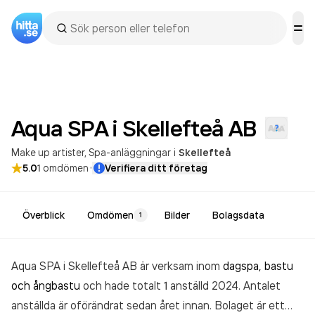
Aqua SPA i Skellefteå
AB
Make up artister
Spa-anläggningar
i
Skellefteå
·
5.0
1
omdömen
Verifiera ditt företag
Överblick
Omdömen
Bilder
Bolagsdata
1
Aqua SPA i Skellefteå AB är verksam inom
dagspa, bastu
och ångbastu
och hade totalt 1 anställd 2024. Antalet
anställda är oförändrat sedan året innan. Bolaget är ett