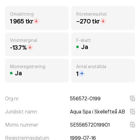
Omsättning
Rörelseresultat
1 965 tkr
−270 tkr
Vinstmarginal
F-skatt
Ja
-13.7%
Momsregistrering
Antal anställda
Ja
1
Org.nr.
556572-0199
Juridiskt namn
Aqua Spa i Skellefteå AB
Moms nummer
SE556572019901
Registreringsdatum
1999-07-16