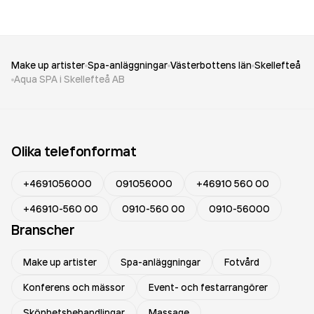
Make up artister
Spa-anläggningar
Västerbottens län
Skellefteå
Aqua SPA i Skellefteå AB
Olika telefonformat
+4691056000
091056000
+46910 560 00
+46910-560 00
0910-560 00
0910-56000
Branscher
Make up artister
Spa-anläggningar
Fotvård
Konferens och mässor
Event- och festarrangörer
Skönhetsbehandlingar
Massage