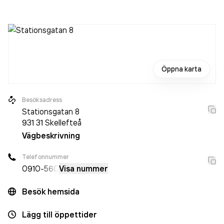
aktiebolag som varit aktivt sedan 1999. Aqua SPA i
Skellefteå AB
omsatte 1 965 000,00 kr
senaste
räkenskapsåret (2024).
Öppna karta
Besöksadress
Stationsgatan 8
931 31
Skellefteå
Vägbeskrivning
Telefonnummer
0910
-560
Visa nummer
Besök hemsida
Lägg till öppettider