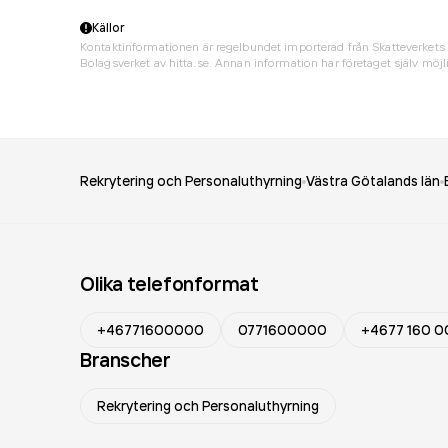
Källor
Kontaktinformationen är regelbundet importerad från Skatteverkets 
Bolagsverket av hitta.se. Annan information har företaget själv möjli
Rekrytering och Personaluthyrning
Västra Götalands län
Olika telefonformat
+46771600000
0771600000
+4677 160 0
Branscher
Rekrytering och Personaluthyrning