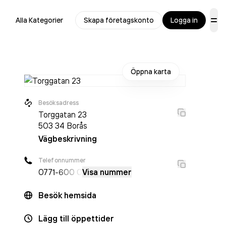
Alla Kategorier
Skapa företagskonto
Logga in
Öppna karta
Besöksadress
Torggatan 23
503 34
Borås
Vägbeskrivning
Telefonnummer
0771
-600 0
Visa nummer
Besök hemsida
Lägg till öppettider