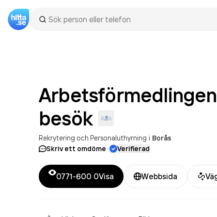
Arbetsförmedlingen
besök
Rekrytering och Personaluthyrning
i
Borås
·
Skriv ett omdöme
Verifierad
0771-600 0
Visa
Webbsida
Vä