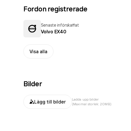
Fordon registrerade
Senaste införskaffat
Volvo EX40
Visa alla
Bilder
Ladda upp bilder
Lägg till bilder
(Maximal storlek: 20MB)