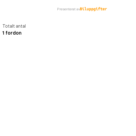
Presenterat av
Totalt antal
1 fordon