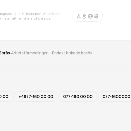
register, Dun & Bradstreet, Value8 och
gheten att registrera på sin sida.
Borås
Arbetsförmedlingen - Endast bokade besök
0 00
+4677-160 00 00
077-160 00 00
077-1600000