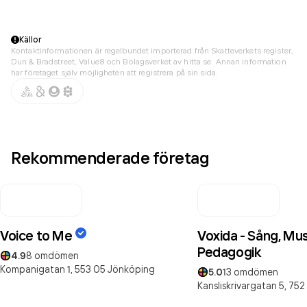
Källor
Kontaktinformationen är regelbundet importerad från Skatteverkets register,
Dun & Bradstreet, Value8 och Bolagsverket av hitta.se. Annan information
har företaget själv möjligheten att registrera på sin sida.
Rekommenderade företag
Voice to Me
Voxida - Sång, Mus
Pedagogik
4.9
8
omdömen
Kompanigatan 1,
553 05
Jönköping
5.0
13
omdömen
Kansliskrivargatan 5,
752