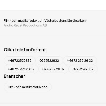
Film- och musikproduktion
Västerbottens län
Ursviken
Arctic Rebel Productions AB
Olika telefonformat
+46722522632
0722522632
+4672 252 26 32
+4672-252 26 32
072-252 26 32
072-2522632
Branscher
Film- och musikproduktion