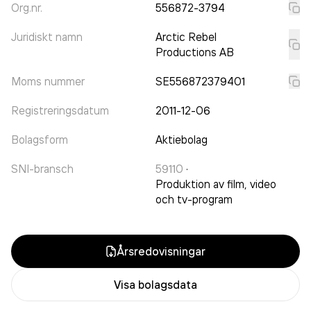
Org.nr.
556872-3794
Juridiskt namn
Arctic Rebel
Productions AB
Moms nummer
SE556872379401
Registreringsdatum
2011-12-06
Bolagsform
Aktiebolag
SNI-bransch
59110
·
Produktion av film, video
och tv-program
Årsredovisningar
Visa bolagsdata