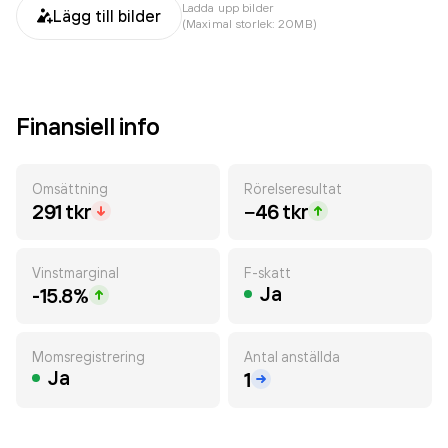
Ladda upp bilder
Lägg till bilder
(Maximal storlek: 20MB)
Finansiell info
Omsättning
Rörelseresultat
291 tkr
−46 tkr
Vinstmarginal
F-skatt
Ja
-15.8%
Momsregistrering
Antal anställda
Ja
1