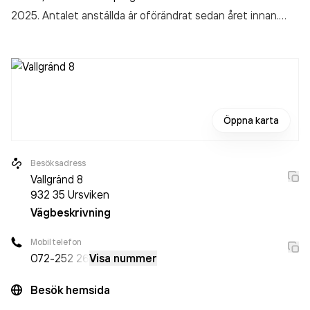
2025. Antalet anställda är oförändrat sedan året innan.
Bolaget är ett aktiebolag som varit aktivt sedan 2011.
Arctic Rebel Productions AB
omsatte 291 000,00 kr
senaste räkenskapsåret (2025).
Öppna karta
Besöksadress
Vallgränd 8
932 35
Ursviken
Vägbeskrivning
Mobiltelefon
072-
252 26
Visa nummer
Besök hemsida