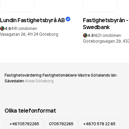
Lundin Fastighetsbyrå AB
Fastighetsbyrån - 
Swedbank
4.8
441
omdömen
Vasagatan 26,
411 24
Göteborg
4.8
1621
omdömen
Göteborgsvägen 29,
43
Fastighetsvärdering
Fastighetsmäklare
Västra Götalands län
Sävedalen
Areal Göteborg
Olika telefonformat
+46705782265
0705782265
+4670 578 22 65