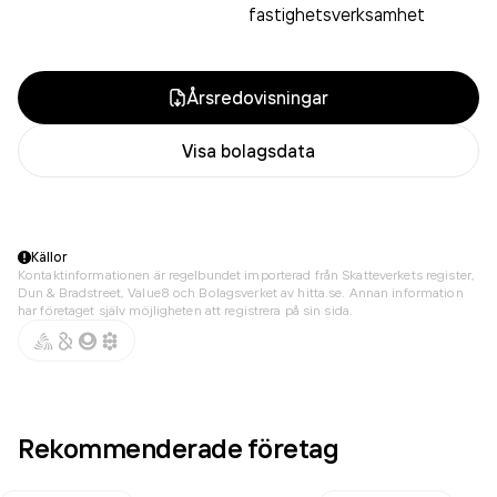
fastighetsverksamhet
Årsredovisningar
Visa bolagsdata
Källor
Kontaktinformationen är regelbundet importerad från Skatteverkets register,
Dun & Bradstreet, Value8 och Bolagsverket av hitta.se. Annan information
har företaget själv möjligheten att registrera på sin sida.
Rekommenderade företag