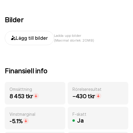
Bilder
Ladda upp bilder
Lägg till bilder
(Maximal storlek: 20MB)
Finansiell info
Omsättning
Rörelseresultat
8 453 tkr
−430 tkr
Vinstmarginal
F-skatt
Ja
-5.1%