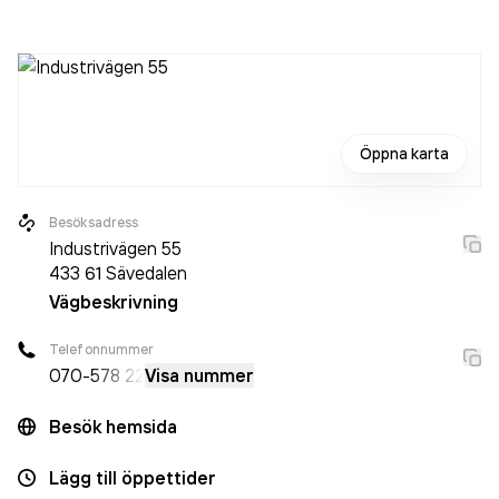
är ett aktiebolag som varit aktivt sedan 2002. Areal
Göteborg
omsatte 8 453 000,00 kr
senaste
räkenskapsåret (2025).
Öppna karta
Besöksadress
Industrivägen 55
433 61
Sävedalen
Vägbeskrivning
Telefonnummer
070-
578 22
Visa nummer
Besök hemsida
Lägg till öppettider