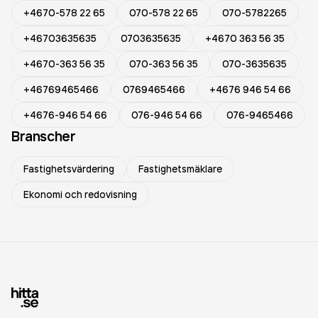
+4670-578 22 65
070-578 22 65
070-5782265
+46703635635
0703635635
+4670 363 56 35
+4670-363 56 35
070-363 56 35
070-3635635
+46769465466
0769465466
+4676 946 54 66
+4676-946 54 66
076-946 54 66
076-9465466
Branscher
Fastighetsvärdering
Fastighetsmäklare
Ekonomi och redovisning